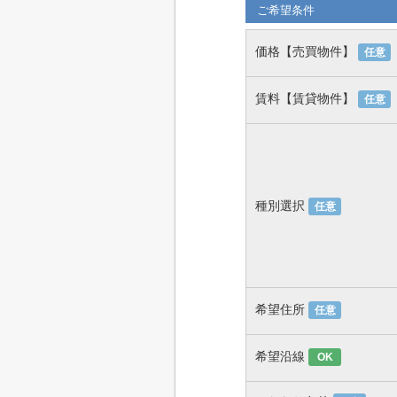
ご希望条件
価格【売買物件】
任意
賃料【賃貸物件】
任意
種別選択
任意
希望住所
任意
希望沿線
OK