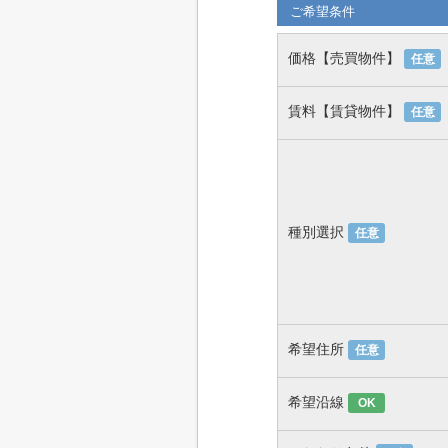
ご希望条件
価格【売買物件】
任意
賃料【賃貸物件】
任意
種別選択
任意
希望住所
任意
希望沿線
OK