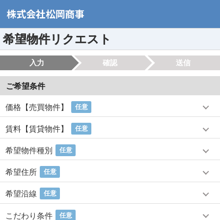
希望物件リクエスト
入力
確認
送信
ご希望条件
価格【売買物件】
任意
賃料【賃貸物件】
任意
希望物件種別
任意
希望住所
任意
希望沿線
任意
こだわり条件
任意