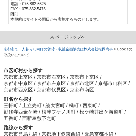
電話：075-862-5625
FAX：075-862-5475
附則
本規約はサイト公開日から実施するものとします。
ページトップへ
京都市で一人暮らし向けの賃貸・収益企画販売は株式会社松岡商事
>
Cookieの
取扱いについて
市区町村から探す
京都市上京区
/
京都市右京区
/
京都市下京区
/
京都市中京区
/
京都市左京区
/
京都市北区
/
京都市山科区
/
京都市西京区
/
京都市伏見区
/
京都市南区
町名から探す
三軒町
/
上立売町
/
綾大宮町
/
橘町
/
西東町
/
勧修寺西金ケ崎
/
梅津フケノ川町
/
松ケ崎井出ケ海道町
/
五番町
/
西新屋敷下之町
路線から探す
京都市営烏丸線
/
京都地下鉄東西線
/
阪急京都本線
/