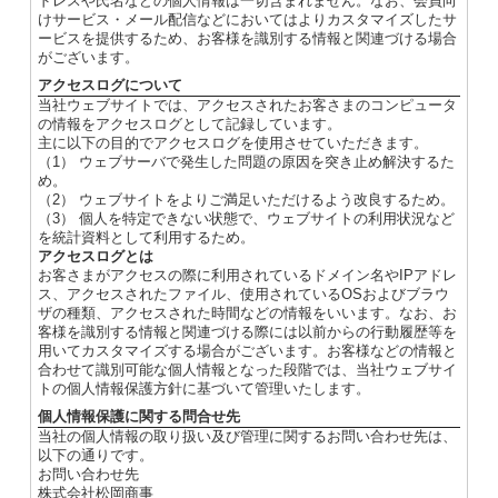
ドレスや氏名などの個人情報は一切含まれません。なお、会員向
けサービス・メール配信などにおいてはよりカスタマイズしたサ
ービスを提供するため、お客様を識別する情報と関連づける場合
がございます。
アクセスログについて
当社ウェブサイトでは、アクセスされたお客さまのコンピュータ
の情報をアクセスログとして記録しています。
主に以下の目的でアクセスログを使用させていただきます。
（1） ウェブサーバで発生した問題の原因を突き止め解決するた
め。
（2） ウェブサイトをよりご満足いただけるよう改良するため。
（3） 個人を特定できない状態で、ウェブサイトの利用状況など
を統計資料として利用するため。
アクセスログとは
お客さまがアクセスの際に利用されているドメイン名やIPアドレ
ス、アクセスされたファイル、使用されているOSおよびブラウ
ザの種類、アクセスされた時間などの情報をいいます。なお、お
客様を識別する情報と関連づける際には以前からの行動履歴等を
用いてカスタマイズする場合がございます。お客様などの情報と
合わせて識別可能な個人情報となった段階では、当社ウェブサイ
トの個人情報保護方針に基づいて管理いたします。
個人情報保護に関する問合せ先
当社の個人情報の取り扱い及び管理に関するお問い合わせ先は、
以下の通りです。
お問い合わせ先
株式会社松岡商事