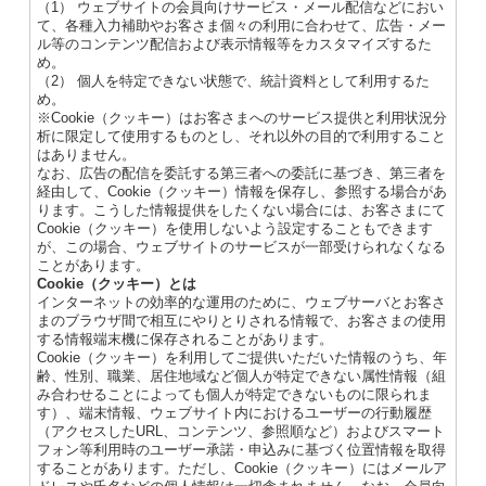
（1） ウェブサイトの会員向けサービス・メール配信などにおい
て、各種入力補助やお客さま個々の利用に合わせて、広告・メー
ル等のコンテンツ配信および表示情報等をカスタマイズするた
め。
（2） 個人を特定できない状態で、統計資料として利用するた
め。
※Cookie（クッキー）はお客さまへのサービス提供と利用状況分
析に限定して使用するものとし、それ以外の目的で利用すること
はありません。
なお、広告の配信を委託する第三者への委託に基づき、第三者を
経由して、Cookie（クッキー）情報を保存し、参照する場合があ
ります。こうした情報提供をしたくない場合には、お客さまにて
Cookie（クッキー）を使用しないよう設定することもできます
が、この場合、ウェブサイトのサービスが一部受けられなくなる
ことがあります。
Cookie（クッキー）とは
インターネットの効率的な運用のために、ウェブサーバとお客さ
まのブラウザ間で相互にやりとりされる情報で、お客さまの使用
する情報端末機に保存されることがあります。
Cookie（クッキー）を利用してご提供いただいた情報のうち、年
齢、性別、職業、居住地域など個人が特定できない属性情報（組
み合わせることによっても個人が特定できないものに限られま
す）、端末情報、ウェブサイト内におけるユーザーの行動履歴
（アクセスしたURL、コンテンツ、参照順など）およびスマート
フォン等利用時のユーザー承諾・申込みに基づく位置情報を取得
することがあります。ただし、Cookie（クッキー）にはメールア