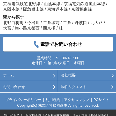
京福電気鉄道北野線
/
山陰本線
/
京福電気鉄道嵐山本線
/
京阪本線
/
阪急嵐山線
/
東海道本線
/
京阪鴨東線
駅から探す
北野白梅町
/
今出川
/
二条城前
/
二条
/
丹波口
/
北大路
/
大宮
/
梅小路京都西
/
西京極
/
桂
電話でお問い合わせ
営業時間：
9：30-18：00
定休日：
第2第3火曜日・水曜日
ホーム
会社概要
お問い合わせ
物件リクエスト
プライバシーポリシー
利用規約
アクセスマップ
PCサイト
Copyright(c) 株式会社松岡商事 All rights reserved.
当サイトでは、お客様の当サイト利用状況把握、サービス向上検討を目的と