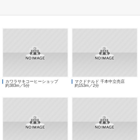
カワラサキコーヒーショップ
マクドナルド 千本中立売店
約383m／5分
約153m／2分