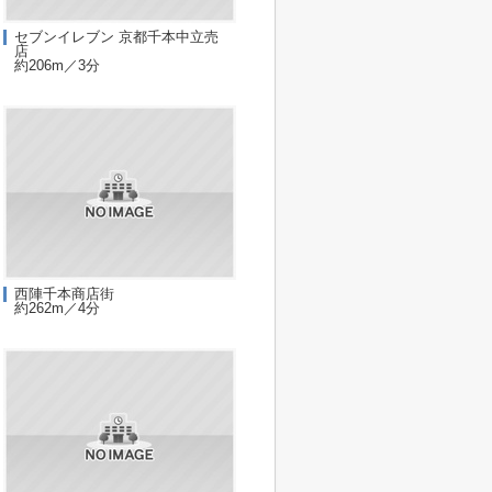
セブンイレブン 京都千本中立売
店
約206m／3分
西陣千本商店街
約262m／4分