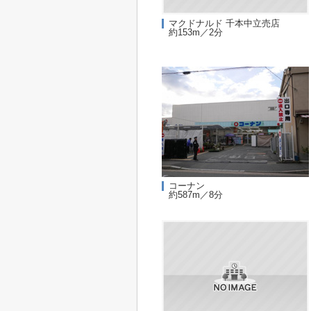
マクドナルド 千本中立売店
約153m／2分
コーナン
約587m／8分