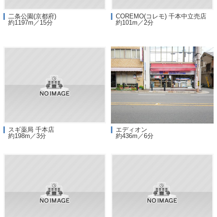
二条公園(京都府)
COREMO(コレモ) 千本中立売店
約1197m／15分
約101m／2分
スギ薬局 千本店
エディオン
約198m／3分
約436m／6分