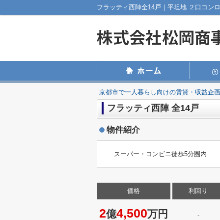
京都市で一人暮らし向けの賃貸・収益企
フラッティ西陣 全14戸
物件紹介
スーパー・コンビニ徒歩5分圏内
価格
利回り
2
4,500
億
万円
-