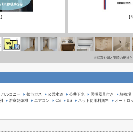
観】
【
※写真や図と実際の現状と
バルコニー
都市ガス
公営水道
公共下水
照明器具付き
駐輪場
別
浴室乾燥機
エアコン
CS
BS
ネット使用料無料
オートロ