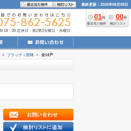
最終更新：2026年08月08日
01
00
件
件
最近見た物件
検討リスト
-18：00
定休日：第2第3火曜日・水曜日
>
フラッティ西陣
>
全14戸