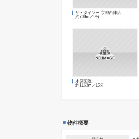
ザ・ダイソー 京都西陣店
約709m／9分
木原医院
約1163m／15分
物件概要