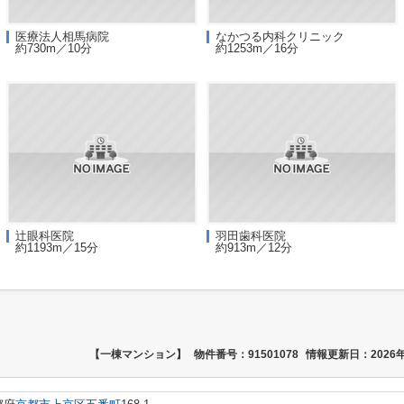
医療法人相馬病院
なかつる内科クリニック
約730m／10分
約1253m／16分
辻眼科医院
羽田歯科医院
約1193m／15分
約913m／12分
【一棟マンション】
物件番号：91501078
情報更新日：2026年