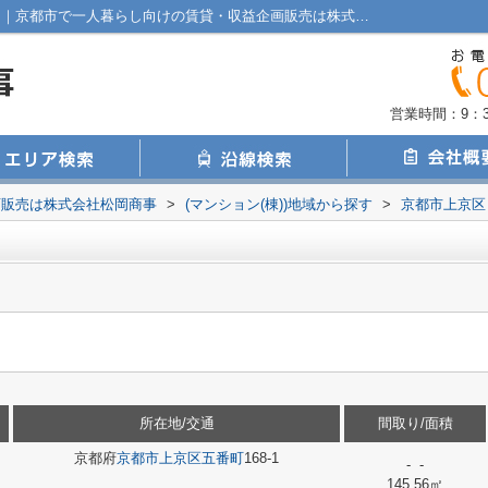
フラッティ西陣全14戸｜平坦地 ２口コンロ｜京都市で一人暮らし向けの賃貸・収益企画販売は株式会社松岡商事
営業時間：9：30
画販売は株式会社松岡商事
>
(マンション(棟))地域から探す
>
京都市上京区
所在地/交通
間取り/面積
京都府
京都市上京区
五番町
168-1
- -
145.56㎡