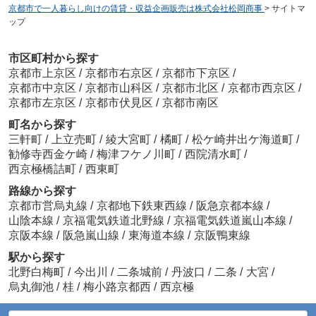
京都市で一人暮らし向けの賃貸・収益企画販売は株式会社松岡商事
>
サイトマ
ップ
市区町村から探す
京都市上京区
/
京都市右京区
/
京都市下京区
/
京都市中京区
/
京都市山科区
/
京都市北区
/
京都市西京区
/
京都市左京区
/
京都市伏見区
/
京都市南区
町名から探す
三軒町
/
上立売町
/
綾大宮町
/
橘町
/
松ケ崎井出ケ海道町
/
勧修寺西金ケ崎
/
梅津フケノ川町
/
西院清水町
/
西京極橋詰町
/
西東町
路線から探す
京都市営烏丸線
/
京都地下鉄東西線
/
阪急京都本線
/
山陰本線
/
京福電気鉄道北野線
/
京福電気鉄道嵐山本線
/
京阪本線
/
阪急嵐山線
/
東海道本線
/
京阪鴨東線
駅から探す
北野白梅町
/
今出川
/
二条城前
/
丹波口
/
二条
/
大宮
/
烏丸御池
/
桂
/
梅小路京都西
/
西京極