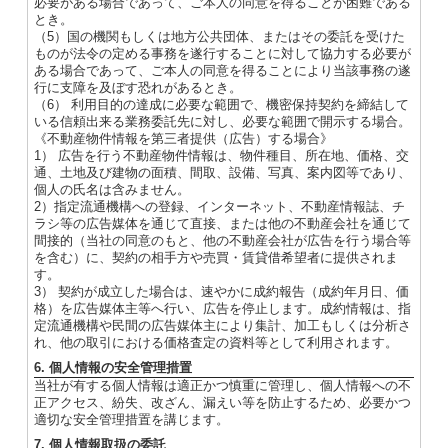
必要がある場合であって、ご本人の同意を得ることが困難である
とき。
（5）国の機関もしくは地方公共団体、またはその委託を受けた
ものが法令の定める事務を遂行することに対して協力する必要が
ある場合であって、ご本人の同意を得ることにより当該事務の遂
行に支障を及ぼす恐れがあるとき。
（6） 利用目的の達成に必要な範囲で、機密保持契約を締結して
いる信頼出来る業務委託先に対し、必要な範囲で開示する場合。
《不動産物件情報を第三者提供（広告）する場合》
1） 広告を行う不動産物件情報は、物件種目、所在地、価格、交
通、土地及び建物の面積、間取、設備、写真、案内図等であり、
個人の氏名は含みません。
2）指定流通機構への登録、インターネット、不動産情報誌、チ
ラシ等の広告媒体を通じて直接、または他の不動産会社を通じて
間接的（当社の同意のもと、他の不動産会社が広告を行う場合等
を含む）に、契約の相手方や売買・賃貸借希望者に提供されま
す。
3） 契約が成立した場合は、速やかに成約報告（成約年月日、価
格）を広告媒体主等へ行い、広告を停止します。成約情報は、指
定流通機構や民間の広告媒体主により集計、加工もしくは分析さ
れ、他の取引における価格査定の資料等として利用されます。
6. 個人情報の安全管理措置
当社が有する個人情報は適正かつ慎重に管理し、個人情報への不
正アクセス、紛失、改ざん、漏えい等を防止するため、必要かつ
適切な安全管理措置を講じます。
7. 個人情報取扱の委託