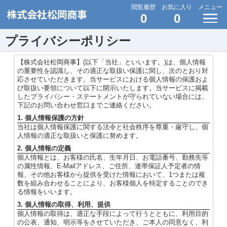
閲覧履歴
お気に入り
メニュー
0
0
プライバシーポリシー
【株式会社松岡商事】(以下「当社」といいます。)は、個人情報
の重要性を認識し、その適正な取扱い保護に関し、次のとおり対
応させていただきます。当サービスにおける個人情報の保護およ
び取扱い要領について以下に開示いたします。当サービスに掲載
したプライバシー・ステートメントが守られていない場合には、
下記のお問い合わせ窓口までご連絡ください。
1. 個人情報保護の方針
当社は個人情報保護に関する法令と社会秩序を尊重・厳守し、個
人情報の適正な取扱いと保護に努めます。
2. 個人情報の定義
個人情報とは、お客様の氏名、生年月日、お電話番号、勤務先等
の属性情報、E-Mailアドレス、ご住所、連帯保証人予定者の情
報、その他お客様から提供を受けた情報において、1つまたは複
数を組み合わせることにより、お客様個人を特定することのでき
る情報をいいます。
3. 個人情報の取得、利用、提供
個人情報の取得は、適正な手段によって行うとともに、利用目的
の公表、通知、明示等をさせていただき、ご本人の同意なく、利