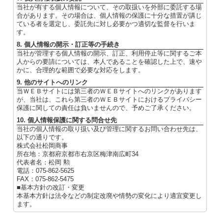
当社が有する個人情報について、その取扱いを外部に委託する場
合があります。その場合は、個人情報の保護に十分な措置が講じ
ている者を選定し、委託先に対し必要かつ適切な監督を行いま
す。
8. 個人情報の開示・訂正等の手続き
当社が管理する個人情報の開示、訂正、利用停止等に関するご本
人からの要請については、本人であることを確認した上で、速や
かに、合理的な範囲で必要な対応をします。
9. 他のサイトへのリンク
当ＷＥＢサイトには第三者のＷＥＢサイトへのリンクがあります
が、当社は、これら第三者のＷＥＢサイトにおけるプライバシー
保護に関しての責任は負いませんので、予めご了承ください。
10. 個人情報保護に関する問合せ先
当社の個人情報の取り扱い及び管理に関するお問い合わせ先は、
以下の通りです。
株式会社松岡商事
所在地：京都府京都市右京区梅津南広町34
代表者名：松岡 勲
電話：075-862-5625
FAX：075-862-5475
■基本方針の改訂・変更
本基本方針は法令などの制定改廃や情勢の変化により適宜変更し
ます。