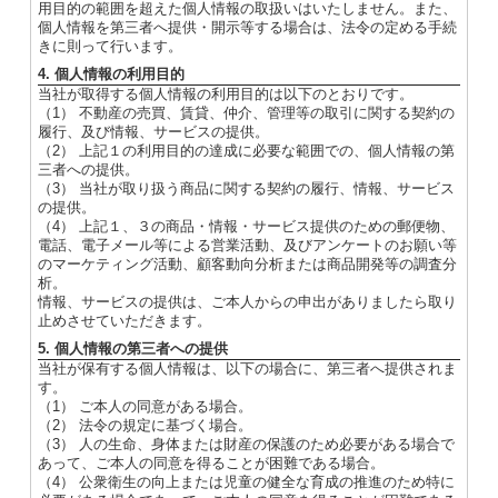
用目的の範囲を超えた個人情報の取扱いはいたしません。また、
個人情報を第三者へ提供・開示等する場合は、法令の定める手続
きに則って行います。
4. 個人情報の利用目的
当社が取得する個人情報の利用目的は以下のとおりです。
（1） 不動産の売買、賃貸、仲介、管理等の取引に関する契約の
履行、及び情報、サービスの提供。
（2） 上記１の利用目的の達成に必要な範囲での、個人情報の第
三者への提供。
（3） 当社が取り扱う商品に関する契約の履行、情報、サービス
の提供。
（4） 上記１、３の商品・情報・サービス提供のための郵便物、
電話、電子メール等による営業活動、及びアンケートのお願い等
のマーケティング活動、顧客動向分析または商品開発等の調査分
析。
情報、サービスの提供は、ご本人からの申出がありましたら取り
止めさせていただきます。
5. 個人情報の第三者への提供
当社が保有する個人情報は、以下の場合に、第三者へ提供されま
す。
（1） ご本人の同意がある場合。
（2） 法令の規定に基づく場合。
（3） 人の生命、身体または財産の保護のため必要がある場合で
あって、ご本人の同意を得ることが困難である場合。
（4） 公衆衛生の向上または児童の健全な育成の推進のため特に