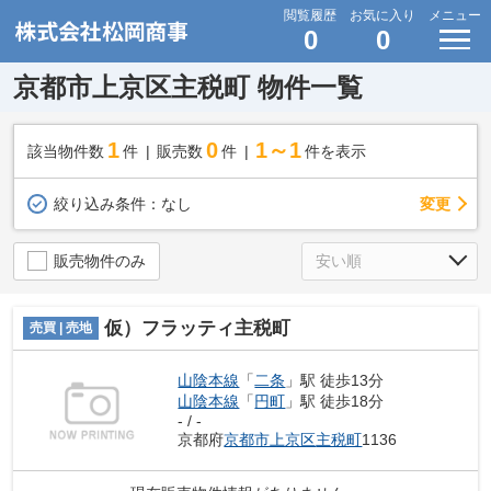
閲覧履歴
お気に入り
メニュー
0
0
京都市上京区主税町 物件一覧
1
0
1～1
該当物件数
件
販売数
件
件を表示
変更
絞り込み条件：
なし
販売物件のみ
仮）フラッティ主税町
売買 | 売地
山陰本線
「
二条
」駅 徒歩13分
山陰本線
「
円町
」駅 徒歩18分
- / -
京都府
京都市上京区
主税町
1136