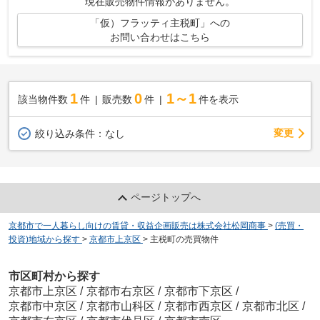
現在販売物件情報がありません。
「仮）フラッティ主税町」への
お問い合わせはこちら
1
0
1～1
該当物件数
件
販売数
件
件を表示
変更
絞り込み条件：
なし
ページトップへ
京都市で一人暮らし向けの賃貸・収益企画販売は株式会社松岡商事
>
(売買・
投資)地域から探す
>
京都市上京区
>
主税町の売買物件
市区町村から探す
京都市上京区
/
京都市右京区
/
京都市下京区
/
京都市中京区
/
京都市山科区
/
京都市西京区
/
京都市北区
/