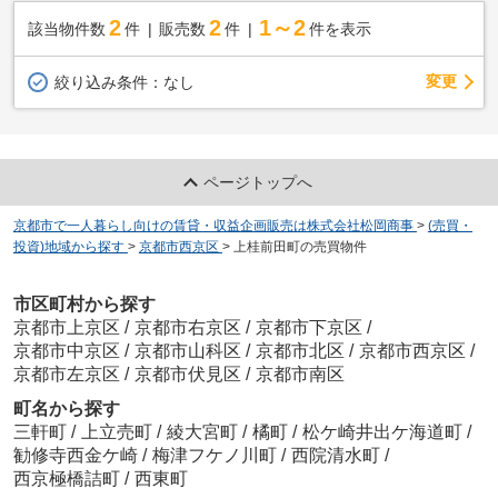
2
2
1～2
該当物件数
件
販売数
件
件を表示
変更
絞り込み条件：
なし
ページトップへ
京都市で一人暮らし向けの賃貸・収益企画販売は株式会社松岡商事
>
(売買・
投資)地域から探す
>
京都市西京区
>
上桂前田町の売買物件
市区町村から探す
京都市上京区
/
京都市右京区
/
京都市下京区
/
京都市中京区
/
京都市山科区
/
京都市北区
/
京都市西京区
/
京都市左京区
/
京都市伏見区
/
京都市南区
町名から探す
三軒町
/
上立売町
/
綾大宮町
/
橘町
/
松ケ崎井出ケ海道町
/
勧修寺西金ケ崎
/
梅津フケノ川町
/
西院清水町
/
西京極橋詰町
/
西東町