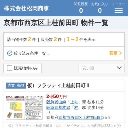
閲覧履歴
お気に入り
メニュー
0
0
京都市西京区上桂前田町 物件一覧
2
2
1～2
該当物件数
件
販売数
件
件を表示
変更
絞り込み条件：
なし
販売物件のみ
仮）フラッティ上桂前田町Ⅱ
売買 | 売地
2
50
億
万円
阪急嵐山線
「
上桂
」駅 徒歩11分
阪急京都本線
「
桂
」駅 徒歩14分
- / -
京都府
京都市西京区
上桂前田町
35-3
「仮）フラッティ上桂前田町Ⅱ」のここがイチオシ。土地面積は223.1㎡(公