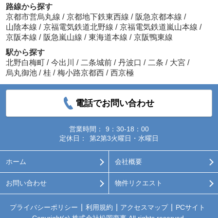
路線から探す
京都市営烏丸線
/
京都地下鉄東西線
/
阪急京都本線
/
山陰本線
/
京福電気鉄道北野線
/
京福電気鉄道嵐山本線
/
京阪本線
/
阪急嵐山線
/
東海道本線
/
京阪鴨東線
駅から探す
北野白梅町
/
今出川
/
二条城前
/
丹波口
/
二条
/
大宮
/
烏丸御池
/
桂
/
梅小路京都西
/
西京極
電話でお問い合わせ
営業時間：
9：30-18：00
定休日：
第2第3火曜日・水曜日
ホーム
会社概要
お問い合わせ
物件リクエスト
プライバシーポリシー
利用規約
アクセスマップ
PCサイト
Copyright(c) 株式会社松岡商事 All rights reserved.