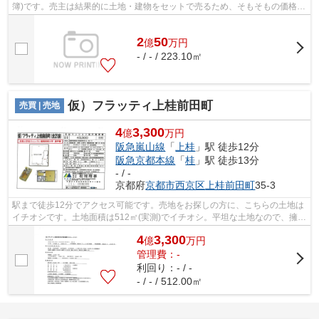
簿)です。売主は結果的に土地・建物をセットで売るため、そもそもの価格設
定を抑えることができる建築条件付き...
2
50
億
万
円
- / - / 223.10㎡
仮）フラッティ上桂前田町
売買 | 売地
4
3,300
億
万円
阪急嵐山線
「
上桂
」駅 徒歩12分
阪急京都本線
「
桂
」駅 徒歩13分
- / -
京都府
京都市西京区
上桂前田町
35-3
駅まで徒歩12分でアクセス可能です。売地をお探しの方に、こちらの土地は
イチオシです。土地面積は512㎡(実測)でイチオシ。平坦な土地なので、擁
壁・造成費用を抑えられます。お客様の...
4
3,300
億
万
円
管理費：-
利回り：- / -
- / - / 512.00㎡