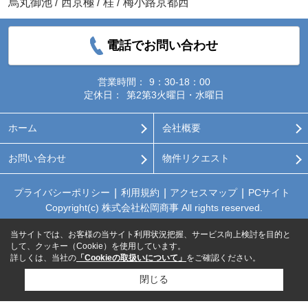
烏丸御池
/
西京極
/
桂
/
梅小路京都西
電話でお問い合わせ
営業時間：
9：30-18：00
定休日：
第2第3火曜日・水曜日
ホーム
会社概要
お問い合わせ
物件リクエスト
プライバシーポリシー
利用規約
アクセスマップ
PCサイト
Copyright(c) 株式会社松岡商事 All rights reserved.
当サイトでは、お客様の当サイト利用状況把握、サービス向上検討を目的と
して、クッキー（Cookie）を使用しています。
詳しくは、当社の
「Cookieの取扱いについて」
をご確認ください。
閉じる