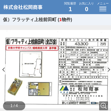
閲覧履歴
お気に入り
メニュー
1
0
仮）フラッティ上桂前田町 (
1
物件)
1 / 4