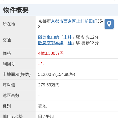
物件概要
京都府
京都市西京区
上桂前田町
35-
所在地
3
阪急嵐山線
「
上桂
」駅 徒歩12分
交通
阪急京都本線
「
桂
」駅 徒歩13分
価格
4億3,300万円
利回り
- / -
土地面積(坪数)
512.00㎡(154.88坪)
坪単価
279.59万円
総区画数
-
種別
売地
地目 / 地勢
田 / 平坦