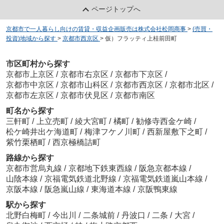
ページトップへ
京都市で一人暮らし向けの賃貸・収益企画販売は株式会社松岡商事
>
(売買・
投資)地域から探す
>
京都市西京区
>
仮）フラッティ上桂前田町
市区町村から探す
京都市上京区
/
京都市右京区
/
京都市下京区
/
京都市中京区
/
京都市山科区
/
京都市西京区
/
京都市北区
/
京都市左京区
/
京都市伏見区
/
京都市南区
町名から探す
三軒町
/
上立売町
/
綾大宮町
/
橘町
/
勧修寺西金ケ崎
/
松ケ崎井出ケ海道町
/
梅津フケノ川町
/
西新屋敷下之町
/
紫竹栗栖町
/
西京極橋詰町
路線から探す
京都市営烏丸線
/
京都地下鉄東西線
/
阪急京都本線
/
山陰本線
/
京福電気鉄道北野線
/
京福電気鉄道嵐山本線
/
京阪本線
/
阪急嵐山線
/
東海道本線
/
京阪鴨東線
駅から探す
北野白梅町
/
今出川
/
二条城前
/
丹波口
/
二条
/
大宮
/