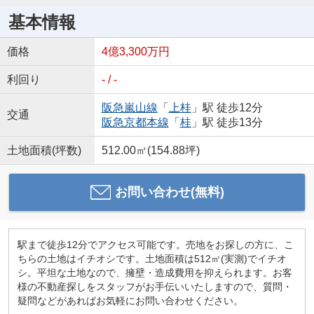
基本情報
価格
4億3,300万円
利回り
- / -
阪急嵐山線
「
上桂
」駅 徒歩12分
交通
阪急京都本線
「
桂
」駅 徒歩13分
土地面積(坪数)
512.00㎡(154.88坪)
お問い合わせ(無料)
駅まで徒歩12分でアクセス可能です。売地をお探しの方に、こ
ちらの土地はイチオシです。土地面積は512㎡(実測)でイチオ
シ。平坦な土地なので、擁壁・造成費用を抑えられます。お客
様の不動産探しをスタッフがお手伝いいたしますので、質問・
疑問などがあればお気軽にお問い合わせください。