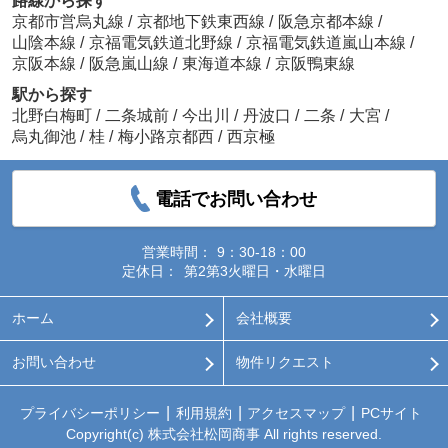
路線から探す
京都市営烏丸線
/
京都地下鉄東西線
/
阪急京都本線
/
山陰本線
/
京福電気鉄道北野線
/
京福電気鉄道嵐山本線
/
京阪本線
/
阪急嵐山線
/
東海道本線
/
京阪鴨東線
駅から探す
北野白梅町
/
二条城前
/
今出川
/
丹波口
/
二条
/
大宮
/
烏丸御池
/
桂
/
梅小路京都西
/
西京極
電話でお問い合わせ
営業時間：
9：30-18：00
定休日：
第2第3火曜日・水曜日
ホーム
会社概要
お問い合わせ
物件リクエスト
プライバシーポリシー
利用規約
アクセスマップ
PCサイト
Copyright(c) 株式会社松岡商事 All rights reserved.