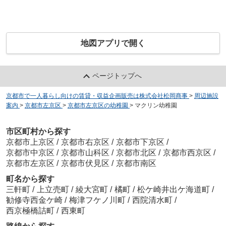
地図アプリで開く
ページトップへ
京都市で一人暮らし向けの賃貸・収益企画販売は株式会社松岡商事
>
周辺施設
案内
>
京都市左京区
>
京都市左京区の幼稚園
>
マクリン幼稚園
市区町村から探す
京都市上京区
/
京都市右京区
/
京都市下京区
/
京都市中京区
/
京都市山科区
/
京都市北区
/
京都市西京区
/
京都市左京区
/
京都市伏見区
/
京都市南区
町名から探す
三軒町
/
上立売町
/
綾大宮町
/
橘町
/
松ケ崎井出ケ海道町
/
勧修寺西金ケ崎
/
梅津フケノ川町
/
西院清水町
/
西京極橋詰町
/
西東町