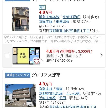
敷0
4.8
万円
阪急京都本線
「
京都河原町
」駅 徒歩9分
京阪本線
「
祇園四条
」駅 徒歩7分
築21年 / 20.00㎡
京都府
京都市東山区
宮川筋４丁目
301-4
幅広い層に好評な、駅から徒歩9分に立地する物件です。防犯対策もバッチ
リなマンションタイプの物件です。電車での移動がより便利になる、2駅利
用可能な物件です。賃貸物件のことなら...
4.8
万
円
(管理費等：3,000円 )
0ヶ月
2ヶ月
敷金
礼金
2階 / 1K / 20.00㎡
グロリアス深草
賃貸 | マンション
4.9
万円
京阪本線
「
藤森
」駅 徒歩10分
京都市営烏丸線
「
くいな橋
」駅 徒歩14分
近鉄京都線
「
竹田
」駅 徒歩14分
築17年 / 24.08㎡
京都府
京都市伏見区
深草西浦町６丁目