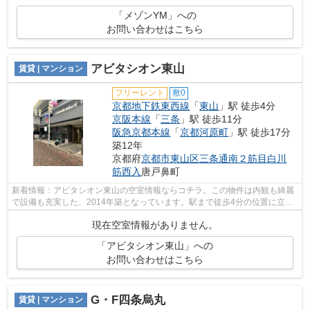
「メゾンYM」への
お問い合わせはこちら
アビタシオン東山
賃貸 | マンション
フリーレント
敷0
京都地下鉄東西線
「
東山
」駅 徒歩4分
京阪本線
「
三条
」駅 徒歩11分
阪急京都本線
「
京都河原町
」駅 徒歩17分
築12年
京都府
京都市東山区
三条通南２筋目白川
筋西入
唐戸鼻町
新着情報：アビタシオン東山の空室情報ならコチラ。この物件は内観も綺麗
で設備も充実した、2014年築となっています。駅まで徒歩4分の位置に立地
する、アクセス良好な物件です。2駅利...
現在空室情報がありません。
「アビタシオン東山」への
お問い合わせはこちら
G・F四条烏丸
賃貸 | マンション