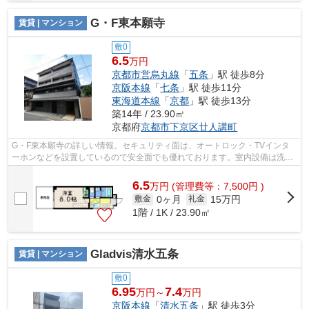
G・F東本願寺
賃貸 | マンション
敷0
6.5
万円
京都市営烏丸線
「
五条
」駅 徒歩8分
京阪本線
「
七条
」駅 徒歩11分
東海道本線
「
京都
」駅 徒歩13分
築14年 / 23.90㎡
京都府
京都市下京区
廿人講町
G・F東本願寺の詳しい情報。セキュリティ面は、オートロック・TVインタ
ーホンなどを設置しているので安全面でも優れております。室内設備は洗面
化粧台・浴室乾燥機などが揃っており、...
6.5
万
円
(管理費等：7,500円 )
0ヶ月
15万円
敷金
礼金
1階 / 1K / 23.90㎡
Gladvis清水五条
賃貸 | マンション
敷0
6.95
7.4
万円～
万円
京阪本線
「
清水五条
」駅 徒歩3分