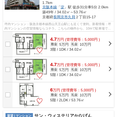
1.7km
京阪本線
「
淀
」駅 徒歩31分車5分 2.0km
築49年 / 34.02㎡～53.76㎡
京都府
長岡京市
久貝
２丁目15-17
坪内マンション：阪急京都本線西山天王山駅にも近くて便利。新着情報：坪
内マンションの空室情報ならコチラ。こちらの物件から、10mで駐車場で
す。車をお持ちの方にもオススメの、自走...
4.7
万
円
(管理費等：5,000円 )
5万円
10万円
敷金
礼金
3階 / 1DK / 34.02㎡
4.7
万
円
(管理費等：5,000円 )
5万円
10万円
敷金
礼金
5階 / 1DK / 34.02㎡
6
万
円
(管理費等：5,000円 )
5万円
10万円
敷金
礼金
5階 / 2LDK / 53.76㎡
サン・ウィステリアかなげん
賃貸 | マンション