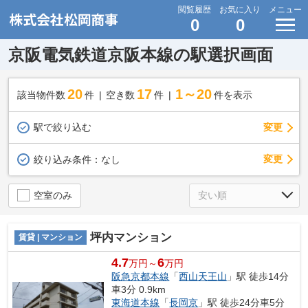
閲覧履歴
お気に入り
メニュー
0
0
京阪電気鉄道京阪本線の駅選択画面
20
17
1～20
該当物件数
件
空き数
件
件を表示
駅で絞り込む
変更
変更
絞り込み条件：
なし
空室のみ
坪内マンション
賃貸 | マンション
4.7
6
万円～
万円
阪急京都本線
「
西山天王山
」駅 徒歩14分
車3分 0.9km
東海道本線
「
長岡京
」駅 徒歩24分車5分