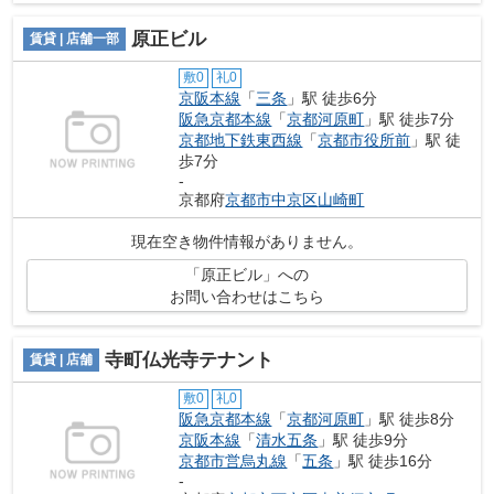
原正ビル
賃貸 | 店舗一部
敷0
礼0
京阪本線
「
三条
」駅 徒歩6分
阪急京都本線
「
京都河原町
」駅 徒歩7分
京都地下鉄東西線
「
京都市役所前
」駅 徒
歩7分
-
京都府
京都市中京区
山崎町
現在空き物件情報がありません。
「原正ビル」への
お問い合わせはこちら
寺町仏光寺テナント
賃貸 | 店舗
敷0
礼0
阪急京都本線
「
京都河原町
」駅 徒歩8分
京阪本線
「
清水五条
」駅 徒歩9分
京都市営烏丸線
「
五条
」駅 徒歩16分
-