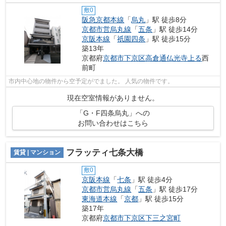
敷0
阪急京都本線
「
烏丸
」駅 徒歩8分
京都市営烏丸線
「
五条
」駅 徒歩14分
京阪本線
「
祇園四条
」駅 徒歩15分
築13年
京都府
京都市下京区
高倉通仏光寺上る
西
前町
市内中心地の物件から空予定がでました。 人気の物件です。
現在空室情報がありません。
「G・F四条烏丸」への
お問い合わせはこちら
フラッティ七条大橋
賃貸 | マンション
敷0
京阪本線
「
七条
」駅 徒歩4分
京都市営烏丸線
「
五条
」駅 徒歩17分
東海道本線
「
京都
」駅 徒歩15分
築17年
京都府
京都市下京区
下三之宮町