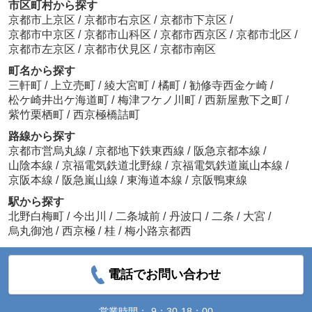
市区町村から探す
京都市上京区
/
京都市右京区
/
京都市下京区
/
京都市中京区
/
京都市山科区
/
京都市西京区
/
京都市北区
/
京都市左京区
/
京都市伏見区
/
京都市南区
町名から探す
三軒町
/
上立売町
/
綾大宮町
/
橘町
/
勧修寺西金ケ崎
/
松ケ崎井出ケ海道町
/
梅津フケノ川町
/
西新屋敷下之町
/
紫竹栗栖町
/
西京極橋詰町
路線から探す
京都市営烏丸線
/
京都地下鉄東西線
/
阪急京都本線
/
山陰本線
/
京福電気鉄道北野線
/
京福電気鉄道嵐山本線
/
京阪本線
/
阪急嵐山線
/
東海道本線
/
京阪鴨東線
駅から探す
北野白梅町
/
今出川
/
二条城前
/
丹波口
/
二条
/
大宮
/
烏丸御池
/
西京極
/
桂
/
梅小路京都西
電話でお問い合わせ
営業時間：
9：30-18：00