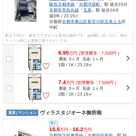
阪急京都本線
「
京都河原町
」駅 徒歩15分
京都市営烏丸線
「
五条
」駅 徒歩14分
築3年 / 23.19㎡
京都府
京都市東山区
新宮川筋五条上る
田
中町
駅まで3分と、駅近でアクセスも良好な物件です。始発駅に近いので、朝の
ラッシュ時にも電車に座りやすいです。
6.95
万
円
(管理費等：7,500円 )
0ヶ月
1ヶ月
敷金
礼金
1階 / 1K / 23.19㎡
7.4
万
円
(管理費等：7,500円 )
0ヶ月
1ヶ月
敷金
礼金
2階 / 1K / 23.19㎡
ヴィラスタジオーネ御所南
賃貸 | マンション
敷0
15.5
16.2
万円～
万円
京都地下鉄東西線
「
京都市役所前
」駅 徒