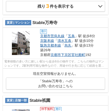
3
残り
件を表示する
Stable万寿寺
賃貸 | マンション
敷0
京都市営烏丸線
「
五条
」駅 徒歩8分
京阪本線
「
清水五条
」駅 徒歩10分
阪急京都本線
「
烏丸
」駅 徒歩13分
築26年
京都府
京都市下京区
官社殿町
192
電車移動の多い方に嬉しい駅から徒歩8分の物件です。こちらの物件はマン
ションです。2駅利用可能な物件なので、用途や行き先に応じて経路を選択
できます。できるだけ早めに不動産情報...
現在空室情報がありません。
「Stable万寿寺」への
お問い合わせはこちら
Stable祇園
賃貸 | 店舗一部
仲手無料
敷0