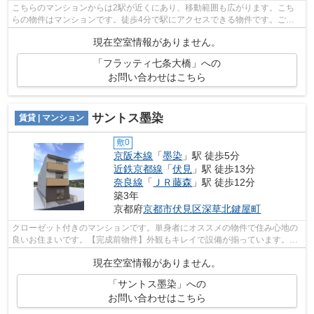
こちらのマンションからは2駅が近くにあり、移動範囲も広がります。こち
らの物件はマンションです。徒歩4分で駅にアクセスできる物件です。ご希
望の賃貸物件が見つからなくてお困りの...
現在空室情報がありません。
「フラッティ七条大橋」への
お問い合わせはこちら
サントス墨染
賃貸 | マンション
敷0
京阪本線
「
墨染
」駅 徒歩5分
近鉄京都線
「
伏見
」駅 徒歩13分
奈良線
「
ＪＲ藤森
」駅 徒歩12分
築3年
京都府
京都市伏見区
深草北鍵屋町
クローゼット付きのマンションです。単身者にオススメの物件で住み心地の
良いお住まいです。【完成前物件】外観もキレイで設備が揃っています。駐
輪場付きのマンションです。京都市伏...
現在空室情報がありません。
「サントス墨染」への
お問い合わせはこちら