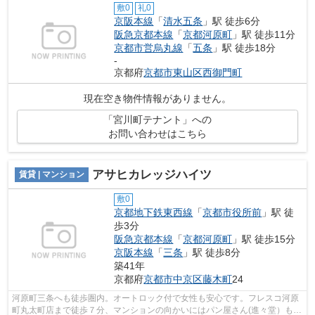
敷0
礼0
京阪本線
「
清水五条
」駅 徒歩6分
阪急京都本線
「
京都河原町
」駅 徒歩11分
京都市営烏丸線
「
五条
」駅 徒歩18分
-
京都府
京都市東山区
西御門町
現在空き物件情報がありません。
「宮川町テナント」への
お問い合わせはこちら
アサヒカレッジハイツ
賃貸 | マンション
敷0
京都地下鉄東西線
「
京都市役所前
」駅 徒
歩3分
阪急京都本線
「
京都河原町
」駅 徒歩15分
京阪本線
「
三条
」駅 徒歩8分
築41年
京都府
京都市中京区
藤木町
24
河原町三条へも徒歩圏内。オートロック付で女性も安心です。フレスコ河原
町丸太町店まで徒歩７分、マンションの向かいにはパン屋さん(進々堂）もあ