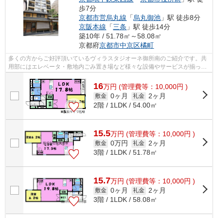
歩7分
京都市営烏丸線
「
烏丸御池
」駅 徒歩8分
京阪本線
「
三条
」駅 徒歩14分
築10年 / 51.78㎡～58.08㎡
京都府
京都市中京区
橘町
多くの方からご好評頂いているヴィラスタジオーネ御所南のご紹介です。共
用部にはエレベータ・敷地内ごみ置き場など様々な設備やサービスが揃って
いるので便利です。アクセスの良い徒...
16
万
円
(管理費等：10,000円 )
0ヶ月
2ヶ月
敷金
礼金
2階 / 1LDK / 54.00㎡
15.5
万
円
(管理費等：10,000円 )
0万円
2ヶ月
敷金
礼金
3階 / 1LDK / 51.78㎡
15.7
万
円
(管理費等：10,000円 )
0ヶ月
2ヶ月
敷金
礼金
3階 / 1LDK / 58.08㎡