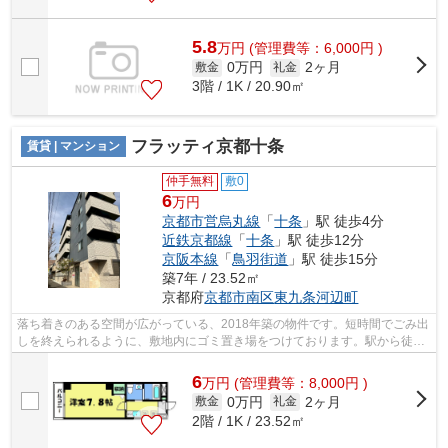
5.8
万
円
(管理費等：6,000円 )
0万円
2ヶ月
敷金
礼金
3階 / 1K / 20.90㎡
フラッティ京都十条
賃貸 | マンション
仲手無料
敷0
6
万円
京都市営烏丸線
「
十条
」駅 徒歩4分
近鉄京都線
「
十条
」駅 徒歩12分
京阪本線
「
鳥羽街道
」駅 徒歩15分
築7年 / 23.52㎡
京都府
京都市南区
東九条河辺町
落ち着きのある空間が広がっている、2018年築の物件です。短時間でごみ出
しを終えられるように、敷地内にゴミ置き場をつけております。駅から徒歩
4分というアクセス良好な駅近物件はい...
6
万
円
(管理費等：8,000円 )
0万円
2ヶ月
敷金
礼金
2階 / 1K / 23.52㎡