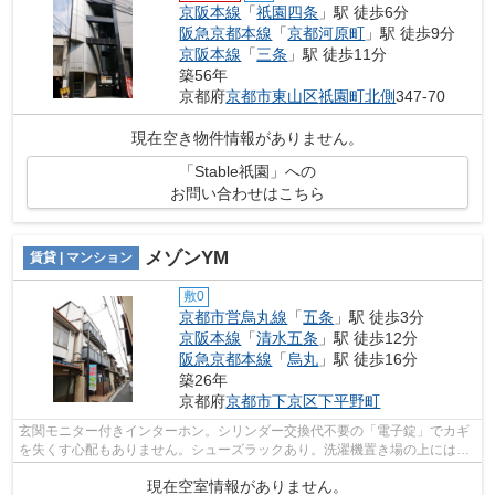
京阪本線
「
祇園四条
」駅 徒歩6分
阪急京都本線
「
京都河原町
」駅 徒歩9分
京阪本線
「
三条
」駅 徒歩11分
築56年
京都府
京都市東山区
祇園町北側
347-70
現在空き物件情報がありません。
「Stable祇園」への
お問い合わせはこちら
メゾンYM
賃貸 | マンション
敷0
京都市営烏丸線
「
五条
」駅 徒歩3分
京阪本線
「
清水五条
」駅 徒歩12分
阪急京都本線
「
烏丸
」駅 徒歩16分
築26年
京都府
京都市下京区
下平野町
玄関モニター付きインターホン。シリンダー交換代不要の「電子錠」でカギ
を失くす心配もありません。シューズラックあり。洗濯機置き場の上には、
壁掛けの棚が設置され洗剤などを綺麗...
現在空室情報がありません。