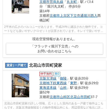
京都市営烏丸線
「
丸太町
」駅 バス4
分 「堀川丸太町」 停歩5分
築14年
京都府
京都市上京区
下立売通堀川西入
西
橋詰町
2平米の広さのバルコニーがあります。平成24年に建設された物件です。コ
ートなども扱いやすいクロゼットが設置されています。キレイで扱いやす
く、お料理がはかどるシステムキッチンが...
現在空室情報がありません。
「フラッティ堀川下立売」への
お問い合わせはこちら
北花山市田町貸家
賃貸 | 一戸建て
仲手無料
敷0
京阪京津線
「
御陵
」駅 徒歩20分
京都地下鉄東西線
「
東野
」駅 徒歩29分
東海道本線
「
山科
」駅 徒歩29分
築52年
京都府
京都市山科区
北花山市田町
37-7
北花山市田町貸家の詳しい情報。広々とした室内のある一戸建て物件はこち
らです。京阪京津線御陵近くの物件情報以外にも、周辺環境など地元に詳し