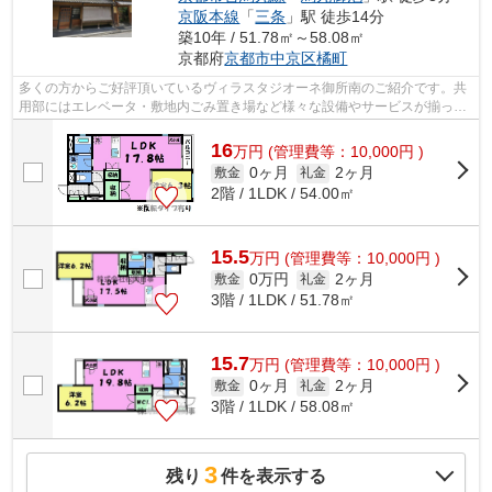
京阪本線
「
三条
」駅 徒歩14分
築10年 / 51.78㎡～58.08㎡
京都府
京都市中京区
橘町
多くの方からご好評頂いているヴィラスタジオーネ御所南のご紹介です。共
用部にはエレベータ・敷地内ごみ置き場など様々な設備やサービスが揃って
いるので便利です。アクセスの良い徒...
16
万
円
(管理費等：10,000円 )
0ヶ月
2ヶ月
敷金
礼金
2階 / 1LDK / 54.00㎡
15.5
万
円
(管理費等：10,000円 )
0万円
2ヶ月
敷金
礼金
3階 / 1LDK / 51.78㎡
15.7
万
円
(管理費等：10,000円 )
0ヶ月
2ヶ月
敷金
礼金
3階 / 1LDK / 58.08㎡
3
残り
件を表示する