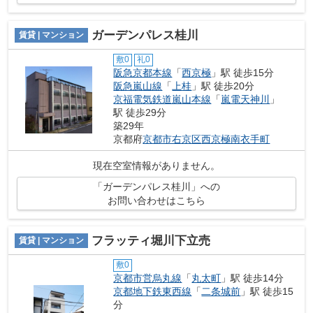
ガーデンパレス桂川
賃貸 | マンション
敷0
礼0
阪急京都本線
「
西京極
」駅 徒歩15分
阪急嵐山線
「
上桂
」駅 徒歩20分
京福電気鉄道嵐山本線
「
嵐電天神川
」
駅 徒歩29分
築29年
京都府
京都市右京区
西京極南衣手町
現在空室情報がありません。
「ガーデンパレス桂川」への
お問い合わせはこちら
フラッティ堀川下立売
賃貸 | マンション
敷0
京都市営烏丸線
「
丸太町
」駅 徒歩14分
京都地下鉄東西線
「
二条城前
」駅 徒歩15
分