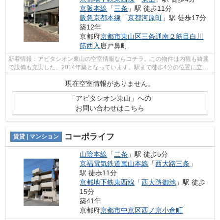
京阪本線
「
三条
」駅 徒歩11分
阪急京都本線
「
京都河原町
」駅 徒歩17分
築12年
京都府
京都市東山区
三条通南２筋目白川
筋西入
唐戸鼻町
新着情報：アビタシオン東山の空室情報ならコチラ。この物件は内観も綺麗
で設備も充実した、2014年築となっています。駅まで徒歩4分の位置に立地
する、アクセス良好な物件です。2駅利...
現在空室情報がありません。
「アビタシオン東山」への
お問い合わせはこちら
コーポライフ
賃貸 | マンション
山陰本線
「
二条
」駅 徒歩5分
京福電気鉄道嵐山本線
「
西大路三条
」
駅 徒歩11分
京都地下鉄東西線
「
西大路御池
」駅 徒歩
15分
築41年
京都府
京都市中京区
西ノ京小倉町