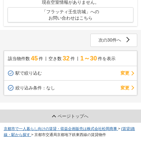
現在空室情報がありません。
「フラッティ壬生坊城」への
お問い合わせはこちら
次の30件へ
45
32
1～30
該当物件数
件
空き数
件
件を表示
駅で絞り込む
変更
変更
絞り込み条件：
なし
ページトップへ
京都市で一人暮らし向けの賃貸・収益企画販売は株式会社松岡商事
>
(賃貸)路
線・駅から探す
>
京都市交通局京都地下鉄東西線の賃貸物件