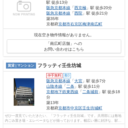
駅 徒歩13分
阪急京都本線
「
西京極
」駅 徒歩20分
阪急京都本線
「
西院
」駅 徒歩21分
築35年
京都府
京都市右京区
梅津南広町
現在空き物件情報がありません。
「南広町店舗」への
お問い合わせはこちら
フラッティ壬生坊城
賃貸 | マンション
仲手無料
敷0
阪急京都本線
「
大宮
」駅 徒歩7分
山陰本線
「
二条
」駅 徒歩11分
京都地下鉄東西線
「
二条城前
」駅 徒歩18
分
築13年
京都府
京都市中京区
壬生坊城町
ぜひ一度見ていただきたい、「フラッティ壬生坊城」です。共用部には敷地
内ごみ置き場・エレベータなどが揃っております。幅広い層に好評な、駅か
ら徒歩7分に立地する物件です。始発駅...