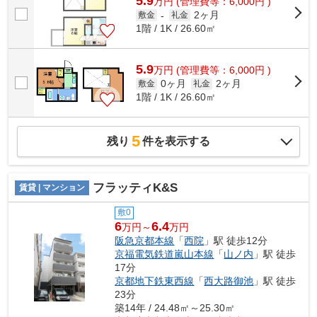
5.9
万
円
(管理費等：6,000円 )
2ヶ月
敷金
-
礼金
1階 / 1K / 26.60㎡
5.9
万
円
(管理費等：6,000円 )
0ヶ月
2ヶ月
敷金
礼金
1階 / 1K / 26.60㎡
5
残り
件を表示する
フラッティK&S
賃貸 | マンション
敷0
6
6.4
万円～
万円
阪急京都本線
「
西院
」駅 徒歩12分
京福電気鉄道嵐山本線
「
山ノ内
」駅 徒歩
17分
京都地下鉄東西線
「
西大路御池
」駅 徒歩
23分
築14年 / 24.48㎡～25.30㎡