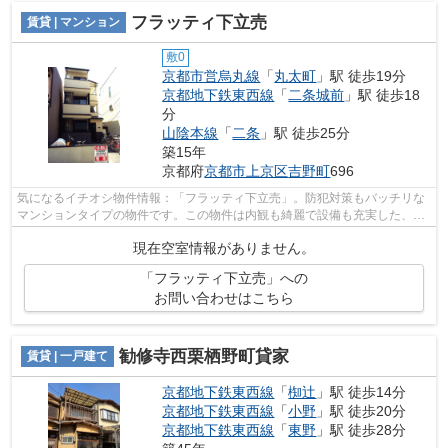
フラッティ下立売
賃貸 | マンション
敷0
京都市営烏丸線
「
丸太町
」駅 徒歩19分
京都地下鉄東西線
「
二条城前
」駅 徒歩18
分
山陰本線
「
二条
」駅 徒歩25分
築15年
京都府
京都市上京区
吉野町
696
気になるイチオシ物件情報：「フラッティ下立売」。防犯対策もバッチリな
マンションタイプの物件です。この物件は内観も綺麗で設備も充実した、平
成23年築となっています。できるだけ...
現在空室情報がありません。
「フラッティ下立売」への
お問い合わせはこちら
勧修寺西栗栖野町貸家
賃貸 | 一戸建て
京都地下鉄東西線
「
椥辻
」駅 徒歩14分
京都地下鉄東西線
「
小野
」駅 徒歩20分
京都地下鉄東西線
「
東野
」駅 徒歩28分