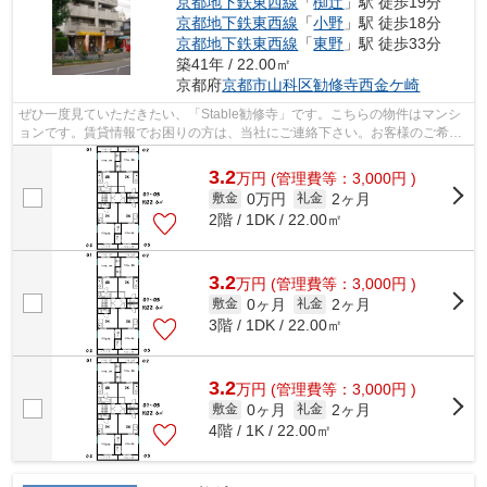
京都地下鉄東西線
「
椥辻
」駅 徒歩19分
京都地下鉄東西線
「
小野
」駅 徒歩18分
京都地下鉄東西線
「
東野
」駅 徒歩33分
築41年 / 22.00㎡
京都府
京都市山科区
勧修寺西金ケ崎
ぜひ一度見ていただきたい、「Stable勧修寺」です。こちらの物件はマンシ
ョンです。賃貸情報でお困りの方は、当社にご連絡下さい。お客様のご希望
やニーズに合わせた物件のご紹介をい...
3.2
万
円
(管理費等：3,000円 )
0万円
2ヶ月
敷金
礼金
2階 / 1DK / 22.00㎡
3.2
万
円
(管理費等：3,000円 )
0ヶ月
2ヶ月
敷金
礼金
3階 / 1DK / 22.00㎡
3.2
万
円
(管理費等：3,000円 )
0ヶ月
2ヶ月
敷金
礼金
4階 / 1K / 22.00㎡