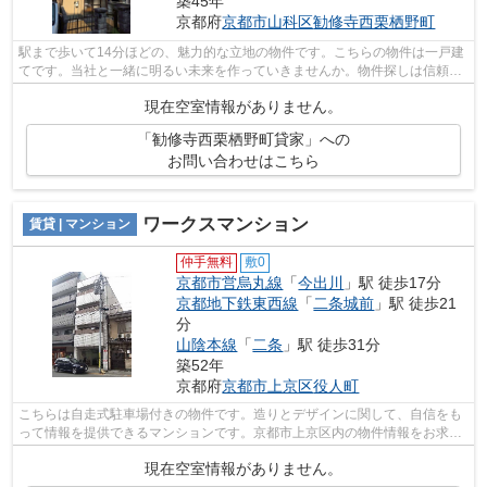
築45年
京都府
京都市山科区
勧修寺西栗栖野町
駅まで歩いて14分ほどの、魅力的な立地の物件です。こちらの物件は一戸建
てです。当社と一緒に明るい未来を作っていきませんか。物件探しは信頼と
実績のある当社にお任せ下さい。ご要...
現在空室情報がありません。
「勧修寺西栗栖野町貸家」への
お問い合わせはこちら
ワークスマンション
賃貸 | マンション
仲手無料
敷0
京都市営烏丸線
「
今出川
」駅 徒歩17分
京都地下鉄東西線
「
二条城前
」駅 徒歩21
分
山陰本線
「
二条
」駅 徒歩31分
築52年
京都府
京都市上京区
役人町
こちらは自走式駐車場付きの物件です。造りとデザインに関して、自信をも
って情報を提供できるマンションです。京都市上京区内の物件情報をお求め
なら、お気軽に当社へご連絡下さい。...
現在空室情報がありません。