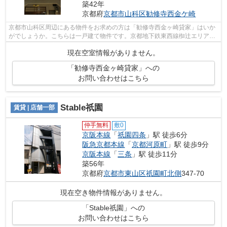
築42年
京都府
京都市山科区
勧修寺西金ケ崎
京都市山科区周辺にある物件をお求めの方は「勧修寺西金ヶ崎貸家」はいか
がでしょうか。こちらは一戸建て物件です。京都地下鉄東西線椥辻エリアの
物件をお探しの方で、他の物件も見て...
現在空室情報がありません。
「勧修寺西金ヶ崎貸家」への
お問い合わせはこちら
Stable祇園
賃貸 | 店舗一部
仲手無料
敷0
京阪本線
「
祇園四条
」駅 徒歩6分
阪急京都本線
「
京都河原町
」駅 徒歩9分
京阪本線
「
三条
」駅 徒歩11分
築56年
京都府
京都市東山区
祇園町北側
347-70
現在空き物件情報がありません。
「Stable祇園」への
お問い合わせはこちら