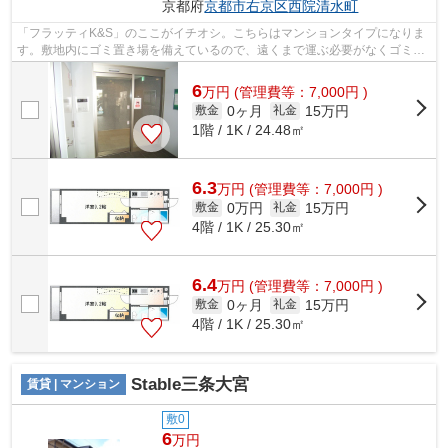
京都府
京都市右京区
西院清水町
「フラッティK&S」のここがイチオシ。こちらはマンションタイプになりま
す。敷地内にゴミ置き場を備えているので、遠くまで運ぶ必要がなくゴミ出
しが楽になります。2駅利用可能な...
6
万
円
(管理費等：7,000円 )
0ヶ月
15万円
敷金
礼金
1階 / 1K / 24.48㎡
6.3
万
円
(管理費等：7,000円 )
0万円
15万円
敷金
礼金
4階 / 1K / 25.30㎡
6.4
万
円
(管理費等：7,000円 )
0ヶ月
15万円
敷金
礼金
4階 / 1K / 25.30㎡
Stable三条大宮
賃貸 | マンション
敷0
6
万円