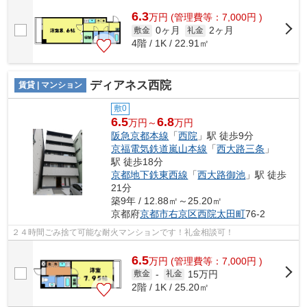
6.3
万
円
(管理費等：7,000円 )
0ヶ月
2ヶ月
敷金
礼金
4階 / 1K / 22.91㎡
ディアネス西院
賃貸 | マンション
敷0
6.5
6.8
万円～
万円
阪急京都本線
「
西院
」駅 徒歩9分
京福電気鉄道嵐山本線
「
西大路三条
」
駅 徒歩18分
京都地下鉄東西線
「
西大路御池
」駅 徒歩
21分
築9年 / 12.88㎡～25.20㎡
京都府
京都市右京区
西院太田町
76-2
２４時間ごみ捨て可能な耐火マンションです！礼金相談可！
6.5
万
円
(管理費等：7,000円 )
15万円
敷金
-
礼金
2階 / 1K / 25.20㎡