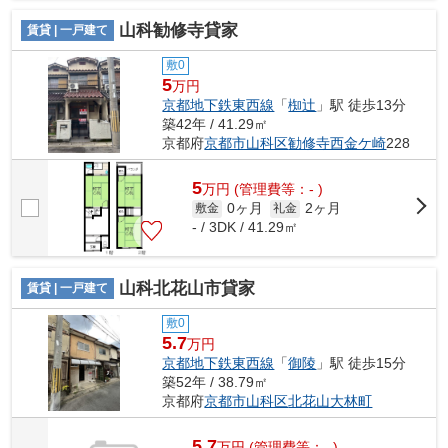
山科勧修寺貸家
賃貸 | 一戸建て
敷0
5
万円
京都地下鉄東西線
「
椥辻
」駅 徒歩13分
築42年 / 41.29㎡
京都府
京都市山科区
勧修寺西金ケ崎
228
5
万
円
(管理費等：- )
0ヶ月
2ヶ月
敷金
礼金
- / 3DK / 41.29㎡
山科北花山市貸家
賃貸 | 一戸建て
敷0
5.7
万円
京都地下鉄東西線
「
御陵
」駅 徒歩15分
築52年 / 38.79㎡
京都府
京都市山科区
北花山大林町
5.7
万
円
(管理費等：- )