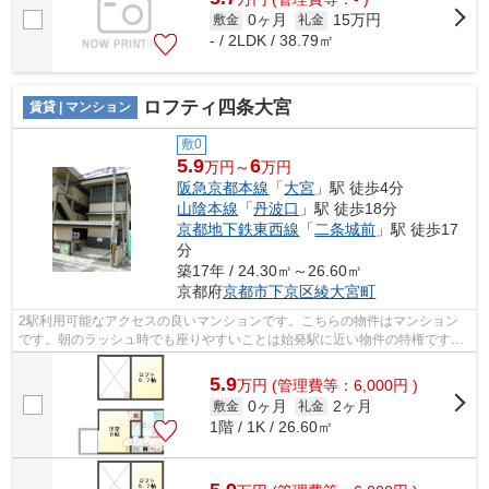
0ヶ月
15万円
敷金
礼金
- / 2LDK / 38.79㎡
ロフティ四条大宮
賃貸 | マンション
敷0
5.9
6
万円～
万円
阪急京都本線
「
大宮
」駅 徒歩4分
山陰本線
「
丹波口
」駅 徒歩18分
京都地下鉄東西線
「
二条城前
」駅 徒歩17
分
築17年 / 24.30㎡～26.60㎡
京都府
京都市下京区
綾大宮町
2駅利用可能なアクセスの良いマンションです。こちらの物件はマンション
です。朝のラッシュ時でも座りやすいことは始発駅に近い物件の特権です。
あると使い勝手がよく利便性が高いのが...
5.9
万
円
(管理費等：6,000円 )
0ヶ月
2ヶ月
敷金
礼金
1階 / 1K / 26.60㎡