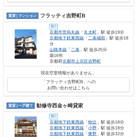
フラッティ吉野町B
賃貸 | マンション
敷0
京都市営烏丸線
「
丸太町
」駅 徒歩19分
京都地下鉄東西線
「
二条城前
」駅 徒歩18
分
山陰本線
「
二条
」駅 徒歩25分
築16年
京都府
京都市上京区
吉野町
現在空室情報がありません。
「フラッティ吉野町B」への
お問い合わせはこちら
勧修寺西金ヶ崎貸家
賃貸 | 一戸建て
敷0
京都地下鉄東西線
「
椥辻
」駅 徒歩18分
京都地下鉄東西線
「
小野
」駅 徒歩18分
京都地下鉄東西線
「
東野
」駅 徒歩32分