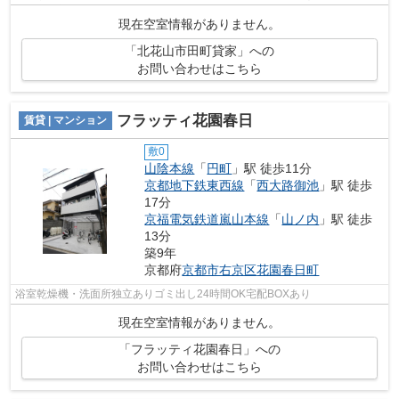
いので、初めてこのエリアに移住され...
現在空室情報がありません。
「北花山市田町貸家」への
お問い合わせはこちら
フラッティ花園春日
賃貸 | マンション
敷0
山陰本線
「
円町
」駅 徒歩11分
京都地下鉄東西線
「
西大路御池
」駅 徒歩
17分
京福電気鉄道嵐山本線
「
山ノ内
」駅 徒歩
13分
築9年
京都府
京都市右京区
花園春日町
浴室乾燥機・洗面所独立ありゴミ出し24時間OK宅配BOXあり
現在空室情報がありません。
「フラッティ花園春日」への
お問い合わせはこちら