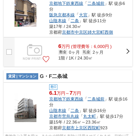
京都地下鉄東西線
「
二条城前
」駅 徒歩6
分
阪急京都本線
「
大宮
」駅 徒歩9分
山陰本線
「
二条
」駅 徒歩11分
築17年 / 24.30㎡
京都府
京都市中京区
姉大宮町西側
6
万
円
(管理費等：6,000円 )
0ヶ月
2ヶ月
敷金
礼金
1階 / 1K / 24.30㎡
G・F二条城
賃貸 | マンション
敷0
6.1
7
万円～
万円
京都地下鉄東西線
「
二条城前
」駅 徒歩16
分
山陰本線
「
二条
」駅 徒歩16分
京都市営烏丸線
「
丸太町
」駅 徒歩17分
築15年 / 22.36㎡～23.36㎡
京都府
京都市上京区
西院町
923
敷地内ごみ置き場は、あなたの時間を有効に活用させてくれます。目的に応