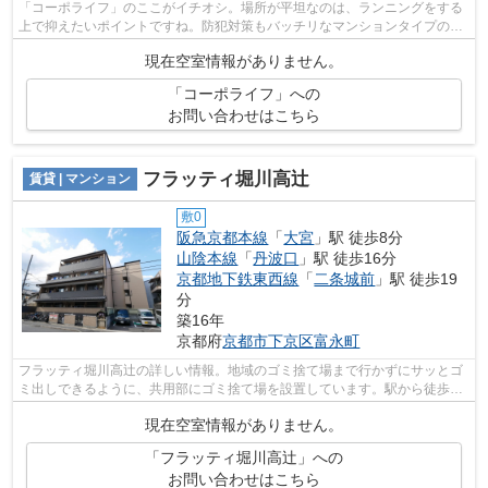
「コーポライフ」のここがイチオシ。場所が平坦なのは、ランニングをする
上で抑えたいポイントですね。防犯対策もバッチリなマンションタイプの物
件です。徒歩5分に駅がある物件です。...
現在空室情報がありません。
「コーポライフ」への
お問い合わせはこちら
フラッティ堀川高辻
賃貸 | マンション
敷0
阪急京都本線
「
大宮
」駅 徒歩8分
山陰本線
「
丹波口
」駅 徒歩16分
京都地下鉄東西線
「
二条城前
」駅 徒歩19
分
築16年
京都府
京都市下京区
富永町
フラッティ堀川高辻の詳しい情報。地域のゴミ捨て場まで行かずにサッとゴ
ミ出しできるように、共用部にゴミ捨て場を設置しています。駅から徒歩8
分の物件で、アクセス良好です。周辺に...
現在空室情報がありません。
「フラッティ堀川高辻」への
お問い合わせはこちら