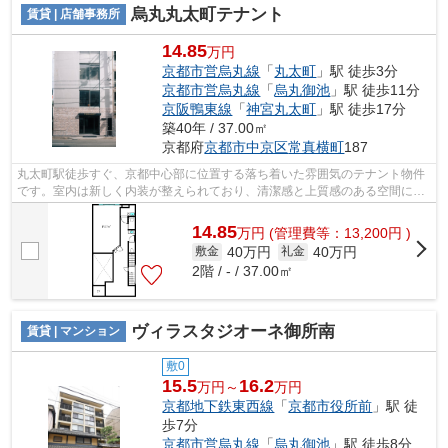
烏丸丸太町テナント
賃貸 | 店舗事務所
14.85
万円
京都市営烏丸線
「
丸太町
」駅 徒歩3分
京都市営烏丸線
「
烏丸御池
」駅 徒歩11分
京阪鴨東線
「
神宮丸太町
」駅 徒歩17分
築40年 / 37.00㎡
京都府
京都市中京区
常真横町
187
丸太町駅徒歩すぐ、京都中心部に位置する落ち着いた雰囲気のテナント物件
です。室内は新しく内装が整えられており、清潔感と上質感のある空間に仕
上がっています。
14.85
万
円
(管理費等：13,200円 )
40万円
40万円
敷金
礼金
2階 / - / 37.00㎡
ヴィラスタジオーネ御所南
賃貸 | マンション
敷0
15.5
16.2
万円～
万円
京都地下鉄東西線
「
京都市役所前
」駅 徒
歩7分
京都市営烏丸線
「
烏丸御池
」駅 徒歩8分