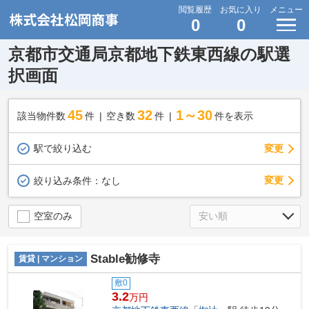
閲覧履歴
お気に入り
メニュー
0
0
京都市交通局京都地下鉄東西線の駅選
択画面
45
32
1～30
該当物件数
件
空き数
件
件を表示
駅で絞り込む
変更
変更
絞り込み条件：
なし
空室のみ
Stable勧修寺
賃貸 | マンション
敷0
3.2
万円