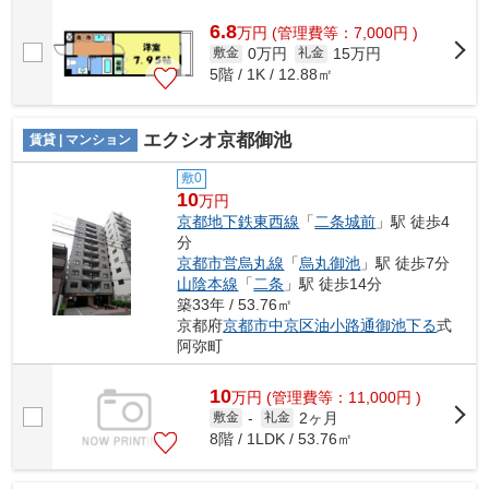
6.8
万
円
(管理費等：7,000円 )
0万円
15万円
敷金
礼金
5階 / 1K / 12.88㎡
エクシオ京都御池
賃貸 | マンション
敷0
10
万円
京都地下鉄東西線
「
二条城前
」駅 徒歩4
分
京都市営烏丸線
「
烏丸御池
」駅 徒歩7分
山陰本線
「
二条
」駅 徒歩14分
築33年 / 53.76㎡
京都府
京都市中京区
油小路通御池下る
式
阿弥町
10
万
円
(管理費等：11,000円 )
2ヶ月
敷金
-
礼金
8階 / 1LDK / 53.76㎡