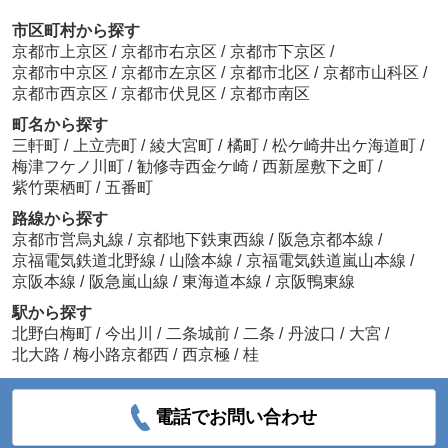
市区町村から探す
京都市上京区
/
京都市右京区
/
京都市下京区
/
京都市中京区
/
京都市左京区
/
京都市北区
/
京都市山科区
/
京都市西京区
/
京都市伏見区
/
京都市南区
町名から探す
三軒町
/
上立売町
/
綾大宮町
/
橘町
/
松ケ崎井出ケ海道町
/
梅津フケノ川町
/
勧修寺西金ケ崎
/
西新屋敷下之町
/
紫竹栗栖町
/
五番町
路線から探す
京都市営烏丸線
/
京都地下鉄東西線
/
阪急京都本線
/
京福電気鉄道北野線
/
山陰本線
/
京福電気鉄道嵐山本線
/
京阪本線
/
阪急嵐山線
/
東海道本線
/
京阪鴨東線
駅から探す
北野白梅町
/
今出川
/
二条城前
/
二条
/
丹波口
/
大宮
/
北大路
/
梅小路京都西
/
西京極
/
桂
電話でお問い合わせ