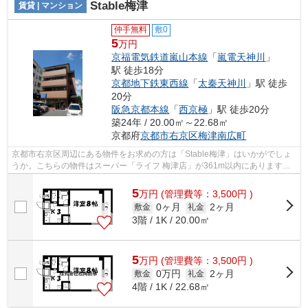
Stable梅津
賃貸 | マンション
仲手無料
敷0
5
万円
京福電気鉄道嵐山本線
「
嵐電天神川
」
駅 徒歩18分
京都地下鉄東西線
「
太秦天神川
」駅 徒歩
20分
阪急京都本線
「
西京極
」駅 徒歩20分
築24年 / 20.00㎡～22.68㎡
京都府
京都市右京区
梅津南広町
京都市右京区周辺にある物件をお求めの方は「Stable梅津」はいかがでしょ
うか。こちらの物件はスーパー「ライフ 梅津店」が361m以内にあります。
こちらはマンションタイプになります。...
5
万
円
(管理費等：3,500円 )
0ヶ月
2ヶ月
敷金
礼金
3階 / 1K / 20.00㎡
5
万
円
(管理費等：3,500円 )
0万円
2ヶ月
敷金
礼金
4階 / 1K / 22.68㎡