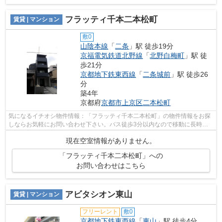
フラッティ千本二本松町
賃貸 | マンション
敷0
山陰本線
「
二条
」駅 徒歩19分
京福電気鉄道北野線
「
北野白梅町
」駅 徒
歩21分
京都地下鉄東西線
「
二条城前
」駅 徒歩26
分
築4年
京都府
京都市上京区
二本松町
気になるイチオシ物件情報：「フラッティ千本二本松町」の物件情報をお探
しならお気軽にお問い合わせ下さい。バス徒歩3分以内なので移動に長時間
歩く必要がありません。築3年の物件で...
現在空室情報がありません。
「フラッティ千本二本松町」への
お問い合わせはこちら
アビタシオン東山
賃貸 | マンション
フリーレント
敷0
京都地下鉄東西線
「
東山
」駅 徒歩4分