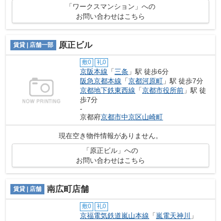
「ワークスマンション」への
お問い合わせはこちら
原正ビル
賃貸 | 店舗一部
敷0
礼0
京阪本線
「
三条
」駅 徒歩6分
阪急京都本線
「
京都河原町
」駅 徒歩7分
京都地下鉄東西線
「
京都市役所前
」駅 徒
歩7分
-
京都府
京都市中京区
山崎町
現在空き物件情報がありません。
「原正ビル」への
お問い合わせはこちら
南広町店舗
賃貸 | 店舗
敷0
礼0
京福電気鉄道嵐山本線
「
嵐電天神川
」