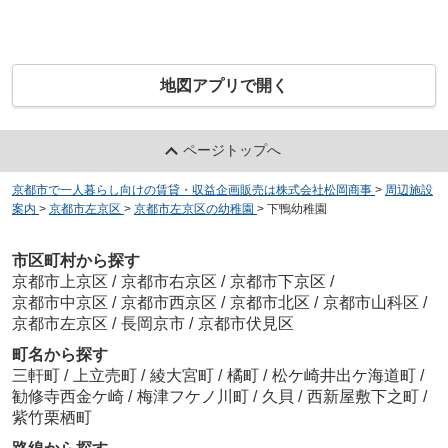
地図アプリで開く
ページトップへ
京都市で一人暮らし向けの賃貸・収益企画販売は株式会社松岡商事
>
周辺施設
案内
>
京都市左京区
>
京都市左京区の幼稚園
>
下鴨幼稚園
市区町村から探す
京都市上京区
/
京都市右京区
/
京都市下京区
/
京都市中京区
/
京都市西京区
/
京都市北区
/
京都市山科区
/
京都市左京区
/
長岡京市
/
京都市伏見区
町名から探す
三軒町
/
上立売町
/
綾大宮町
/
橘町
/
松ケ崎井出ケ海道町
/
勧修寺西金ケ崎
/
梅津フケノ川町
/
久貝
/
西新屋敷下之町
/
紫竹栗栖町