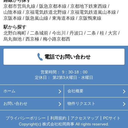
路線から探す
京都市営烏丸線
/
阪急京都本線
/
京都地下鉄東西線
/
山陰本線
/
京福電気鉄道北野線
/
京福電気鉄道嵐山本線
/
京阪本線
/
阪急嵐山線
/
東海道本線
/
京阪鴨東線
駅から探す
北野白梅町
/
二条城前
/
今出川
/
丹波口
/
二条
/
桂
/
大宮
/
烏丸御池
/
西京極
/
梅小路京都西
電話でお問い合わせ
営業時間：
9：30-18：00
定休日：
第2第3火曜日・水曜日
ホーム
会社概要
お問い合わせ
物件リクエスト
プライバシーポリシー
利用規約
アクセスマップ
PCサイト
Copyright(c) 株式会社松岡商事 All rights reserved.