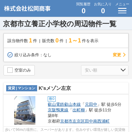
閲覧履歴
お気に入り
メニュー
0
0
京都市立養正小学校の周辺物件一覧
1
0
1～1
該当物件数
件
販売数
件
件を表示
変更
絞り込み条件：
なし
空室のみ
K'sメゾン左京
賃貸 | マンション
敷0
叡山電鉄叡山本線
「
元田中
」駅 徒歩5分
京阪鴨東線
「
出町柳
」駅 徒歩11分
築8年
京都府
京都市左京区
田中南西浦町
歩いて96mの場所に、スーパーがあります。住みやすい環境が嬉しい賃貸物