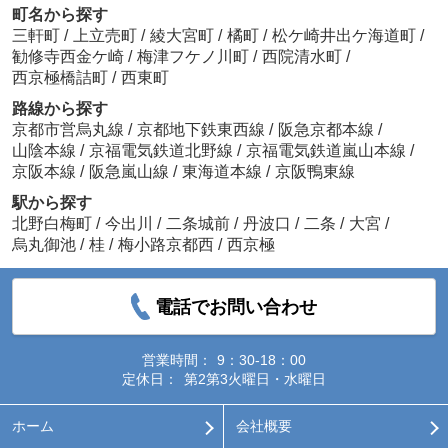
町名から探す
三軒町
/
上立売町
/
綾大宮町
/
橘町
/
松ケ崎井出ケ海道町
/
勧修寺西金ケ崎
/
梅津フケノ川町
/
西院清水町
/
西京極橋詰町
/
西東町
路線から探す
京都市営烏丸線
/
京都地下鉄東西線
/
阪急京都本線
/
山陰本線
/
京福電気鉄道北野線
/
京福電気鉄道嵐山本線
/
京阪本線
/
阪急嵐山線
/
東海道本線
/
京阪鴨東線
駅から探す
北野白梅町
/
今出川
/
二条城前
/
丹波口
/
二条
/
大宮
/
烏丸御池
/
桂
/
梅小路京都西
/
西京極
電話でお問い合わせ
営業時間：
9：30-18：00
定休日：
第2第3火曜日・水曜日
ホーム
会社概要