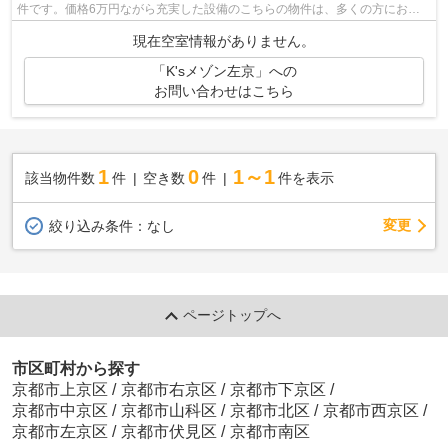
件です。価格6万円ながら充実した設備のこちらの物件は、多くの方におす
すめです。このマンションはバルコニー...
現在空室情報がありません。
「K'sメゾン左京」への
お問い合わせはこちら
1
0
1～1
該当物件数
件
空き数
件
件を表示
変更
絞り込み条件：
なし
ページトップへ
市区町村から探す
京都市上京区
/
京都市右京区
/
京都市下京区
/
京都市中京区
/
京都市山科区
/
京都市北区
/
京都市西京区
/
京都市左京区
/
京都市伏見区
/
京都市南区