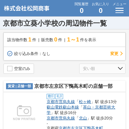
閲覧履歴
お気に入り
メニュー
0
0
京都市立葵小学校の周辺物件一覧
1
0
1～1
該当物件数
件
販売数
件
件を表示
変更
絞り込み条件：
なし
空室のみ
京都市左京区下鴨高木町の店舗一部
賃貸 | 店舗一部
敷0
礼0
京都市営烏丸線
「
松ヶ崎
」駅 徒歩13分
叡山電鉄叡山本線
「
茶山・京都芸術大
学
」駅 徒歩16分
京都市営烏丸線
「
北山
」駅 徒歩20分
-
京都府
京都市左京区
下鴨高木町