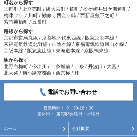
町名から探す
三軒町
/
上立売町
/
綾大宮町
/
橘町
/
松ケ崎井出ケ海道町
/
梅津フケノ川町
/
勧修寺西金ケ崎
/
西新屋敷下之町
/
紫竹栗栖町
/
五番町
路線から探す
京都市営烏丸線
/
京都地下鉄東西線
/
阪急京都本線
/
京福電気鉄道北野線
/
山陰本線
/
京福電気鉄道嵐山本線
/
京阪本線
/
阪急嵐山線
/
東海道本線
/
京阪鴨東線
駅から探す
北野白梅町
/
今出川
/
二条城前
/
二条
/
丹波口
/
大宮
/
北大路
/
梅小路京都西
/
西京極
/
桂
電話でお問い合わせ
営業時間：
9：30-18：00
定休日：
第2第3火曜日・水曜日
ホーム
会社概要