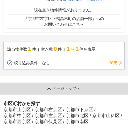
現在空き物件情報がありません。
「京都市左京区下鴨高木町の店舗一部」への
お問い合わせはこちら
1
0
1～1
該当物件数
件
空き数
件
件を表示
変更
絞り込み条件：
なし
ページトップへ
市区町村から探す
京都市上京区
/
京都市右京区
/
京都市下京区
/
京都市中京区
/
京都市左京区
/
京都市北区
/
京都市山科区
/
京都市西京区
/
京都市伏見区
/
京都市南区