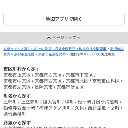
地図アプリで開く
ページトップへ
京都市で一人暮らし向けの賃貸・収益企画販売は株式会社松岡商事
>
周辺施設
案内
>
京都市左京区
>
京都市左京区の塾
>
個別指導キャンパス 丸太町校
市区町村から探す
京都市上京区
/
京都市右京区
/
京都市下京区
/
京都市中京区
/
京都市西京区
/
京都市北区
/
京都市山科区
/
京都市左京区
/
長岡京市
/
京都市伏見区
町名から探す
三軒町
/
上立売町
/
綾大宮町
/
橘町
/
松ケ崎井出ケ海道町
/
勧修寺西金ケ崎
/
梅津フケノ川町
/
久貝
/
西新屋敷下之町
/
紫竹栗栖町
路線から探す