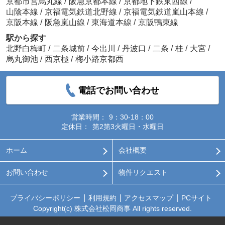
京都市営烏丸線
/
阪急京都本線
/
京都地下鉄東西線
/
山陰本線
/
京福電気鉄道北野線
/
京福電気鉄道嵐山本線
/
京阪本線
/
阪急嵐山線
/
東海道本線
/
京阪鴨東線
駅から探す
北野白梅町
/
二条城前
/
今出川
/
丹波口
/
二条
/
桂
/
大宮
/
烏丸御池
/
西京極
/
梅小路京都西
電話でお問い合わせ
営業時間：
9：30-18：00
定休日：
第2第3火曜日・水曜日
ホーム
会社概要
お問い合わせ
物件リクエスト
プライバシーポリシー
利用規約
アクセスマップ
PCサイト
Copyright(c) 株式会社松岡商事 All rights reserved.