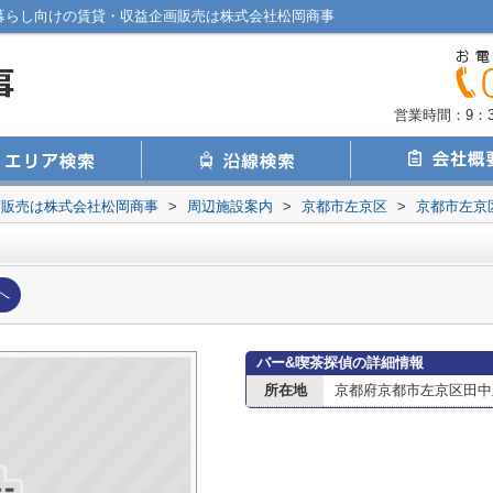
暮らし向けの賃貸・収益企画販売は株式会社松岡商事
営業時間：9：30
画販売は株式会社松岡商事
>
周辺施設案内
>
京都市左京区
>
京都市左京
へ
バー&喫茶探偵の詳細情報
所在地
京都府京都市左京区田中