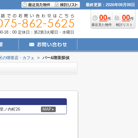
最終更新：2026年08月08日
00
00
件
件
最近見た物件
検討リスト
-18：00
定休日：第2第3火曜日・水曜日
区の喫茶店・カフェ
>
バー&喫茶探偵
里ノ内町26
MAP
▼