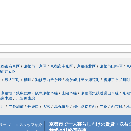
京都市右京区
/
京都市下京区
/
京都市中京区
/
京都市北区
/
京都市山科区
/
京
都市西京区
町
/
綾大宮町
/
橘町
/
勧修寺西金ケ崎
/
松ケ崎井出ケ海道町
/
梅津フケノ川町
京都地下鉄東西線
/
阪急京都本線
/
山陰本線
/
京福電気鉄道嵐山本線
/
京福
海道本線
/
京阪鴨東線
出川
/
二条城前
/
丹波口
/
大宮
/
烏丸御池
/
梅小路京都西
/
二条
/
西京極
/
松
京都市で一人暮らし向けの賃貸・収益
リーズ
スタッフ紹介
株式会社松岡商事