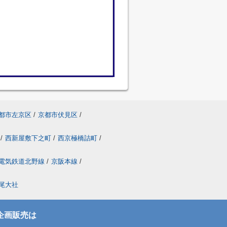
都市左京区
/
京都市伏見区
/
/
西新屋敷下之町
/
西京極橋詰町
/
電気鉄道北野線
/
京阪本線
/
尾大社
企画販売は