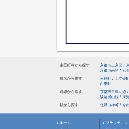
市区町村から探す
京都市上京区
/
京都市南区
/
京
町名から探す
三軒町
/
上立売
西東町
路線から探す
京都市営烏丸線
/
阪急嵐山線
/
東
駅から探す
北野白梅町
/
今
ホーム
フラッティシ