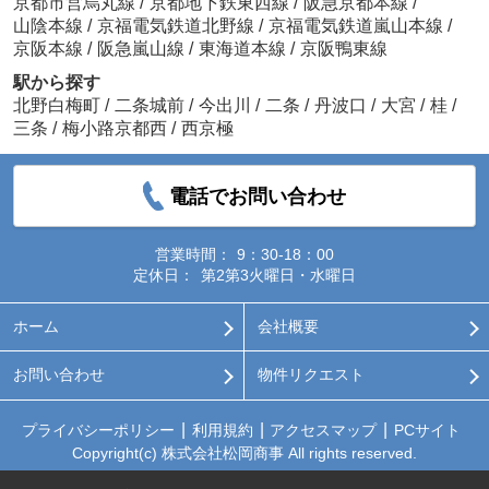
京都市営烏丸線
/
京都地下鉄東西線
/
阪急京都本線
/
山陰本線
/
京福電気鉄道北野線
/
京福電気鉄道嵐山本線
/
京阪本線
/
阪急嵐山線
/
東海道本線
/
京阪鴨東線
駅から探す
北野白梅町
/
二条城前
/
今出川
/
二条
/
丹波口
/
大宮
/
桂
/
三条
/
梅小路京都西
/
西京極
電話でお問い合わせ
営業時間：
9：30-18：00
定休日：
第2第3火曜日・水曜日
ホーム
会社概要
お問い合わせ
物件リクエスト
プライバシーポリシー
利用規約
アクセスマップ
PCサイト
Copyright(c) 株式会社松岡商事 All rights reserved.