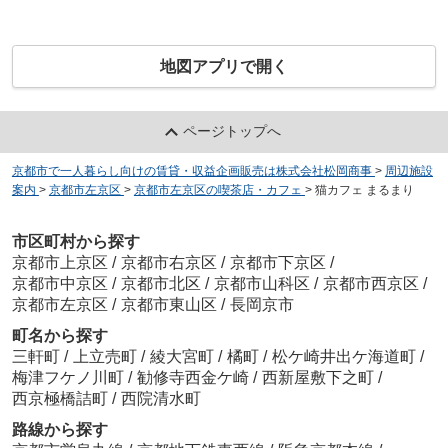
地図アプリで開く
ページトップへ
京都市で一人暮らし向けの賃貸・収益企画販売は株式会社松岡商事
>
周辺施設
案内
>
京都市左京区
>
京都市左京区の喫茶店・カフェ
>
猫カフェ まるまり
市区町村から探す
京都市上京区
/
京都市右京区
/
京都市下京区
/
京都市中京区
/
京都市北区
/
京都市山科区
/
京都市西京区
/
京都市左京区
/
京都市東山区
/
長岡京市
町名から探す
三軒町
/
上立売町
/
綾大宮町
/
橘町
/
松ケ崎井出ケ海道町
/
梅津フケノ川町
/
勧修寺西金ケ崎
/
西新屋敷下之町
/
西京極橋詰町
/
西院清水町
路線から探す