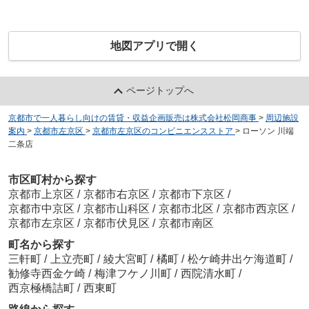
地図アプリで開く
ページトップへ
京都市で一人暮らし向けの賃貸・収益企画販売は株式会社松岡商事
>
周辺施設
案内
>
京都市左京区
>
京都市左京区のコンビニエンスストア
>
ローソン 川端
二条店
市区町村から探す
京都市上京区
/
京都市右京区
/
京都市下京区
/
京都市中京区
/
京都市山科区
/
京都市北区
/
京都市西京区
/
京都市左京区
/
京都市伏見区
/
京都市南区
町名から探す
三軒町
/
上立売町
/
綾大宮町
/
橘町
/
松ケ崎井出ケ海道町
/
勧修寺西金ケ崎
/
梅津フケノ川町
/
西院清水町
/
西京極橋詰町
/
西東町