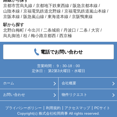
路線から探す
京都市営烏丸線
/
京都地下鉄東西線
/
阪急京都本線
/
山陰本線
/
京福電気鉄道北野線
/
京福電気鉄道嵐山本線
/
京阪本線
/
阪急嵐山線
/
東海道本線
/
京阪鴨東線
駅から探す
北野白梅町
/
今出川
/
二条城前
/
丹波口
/
二条
/
大宮
/
烏丸御池
/
桂
/
梅小路京都西
/
西京極
電話でお問い合わせ
営業時間：
9：30-18：00
定休日：
第2第3火曜日・水曜日
ホーム
会社概要
お問い合わせ
物件リクエスト
プライバシーポリシー
利用規約
アクセスマップ
PCサイト
Copyright(c) 株式会社松岡商事 All rights reserved.