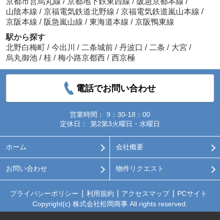
京都市営烏丸線
/
京都地下鉄東西線
/
阪急京都本線
/
山陰本線
/
京福電気鉄道北野線
/
京福電気鉄道嵐山本線
/
京阪本線
/
阪急嵐山線
/
東海道本線
/
京阪鴨東線
駅から探す
北野白梅町
/
今出川
/
二条城前
/
丹波口
/
二条
/
大宮
/
烏丸御池
/
桂
/
梅小路京都西
/
西京極
電話でお問い合わせ
営業時間：
9：30-18：00
定休日：
第2第3火曜日・水曜日
ホーム
会社概要
お問い合わせ
物件リクエスト
プライバシーポリシー
利用規約
アクセスマップ
PCサイト
Copyright(c) 株式会社松岡商事 All rights reserved.