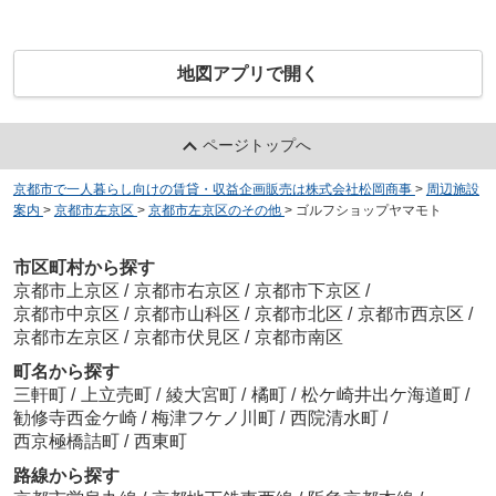
地図アプリで開く
ページトップへ
京都市で一人暮らし向けの賃貸・収益企画販売は株式会社松岡商事
>
周辺施設
案内
>
京都市左京区
>
京都市左京区のその他
>
ゴルフショップヤマモト
市区町村から探す
京都市上京区
/
京都市右京区
/
京都市下京区
/
京都市中京区
/
京都市山科区
/
京都市北区
/
京都市西京区
/
京都市左京区
/
京都市伏見区
/
京都市南区
町名から探す
三軒町
/
上立売町
/
綾大宮町
/
橘町
/
松ケ崎井出ケ海道町
/
勧修寺西金ケ崎
/
梅津フケノ川町
/
西院清水町
/
西京極橋詰町
/
西東町
路線から探す