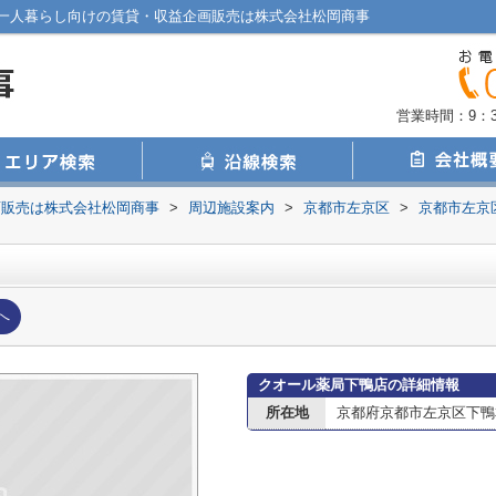
一人暮らし向けの賃貸・収益企画販売は株式会社松岡商事
営業時間：9：30
画販売は株式会社松岡商事
>
周辺施設案内
>
京都市左京区
>
京都市左京
へ
クオール薬局下鴨店の詳細情報
所在地
京都府京都市左京区下鴨