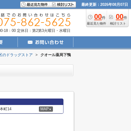
最終更新：2026年08月07日
00
00
件
件
最近見た物件
検討リスト
-18：00
定休日：第2第3火曜日・水曜日
区のドラッグストア
>
クオール薬局下鴨
本町14
MAP
▼