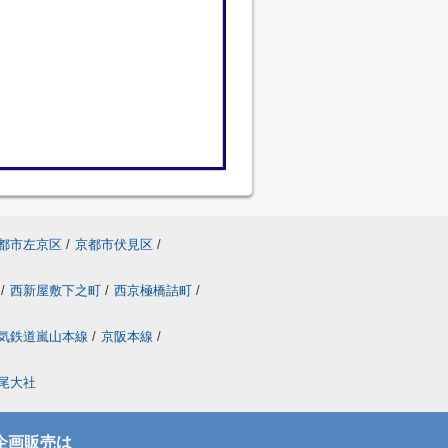
都市左京区
/
京都市伏見区
/
/
西新屋敷下之町
/
西京極橋詰町
/
気鉄道嵐山本線
/
京阪本線
/
尾大社
企画販売は