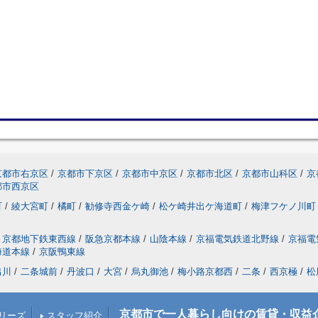
京都市右京区
/
京都市下京区
/
京都市中京区
/
京都市北区
/
京都市山科区
/
京
都市西京区
町
/
綾大宮町
/
橘町
/
勧修寺西金ケ崎
/
松ケ崎井出ケ海道町
/
梅津フケノ川町
京都地下鉄東西線
/
阪急京都本線
/
山陰本線
/
京福電気鉄道北野線
/
京福電
海道本線
/
京阪鴨東線
出川
/
二条城前
/
丹波口
/
大宮
/
烏丸御池
/
梅小路京都西
/
二条
/
西京極
/
松
京都市で一人暮らし向けの賃貸・収益
リーズ
スタッフ紹介