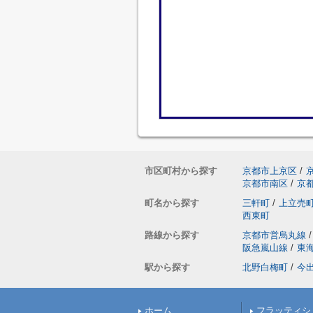
市区町村から探す
京都市上京区
/
京都市南区
/
京
町名から探す
三軒町
/
上立売
西東町
路線から探す
京都市営烏丸線
/
阪急嵐山線
/
東
駅から探す
北野白梅町
/
今
ホーム
フラッティシ