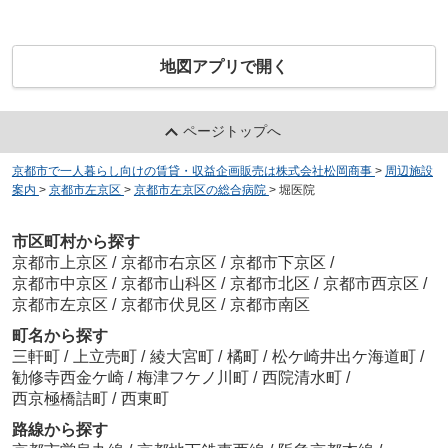
地図アプリで開く
ページトップへ
京都市で一人暮らし向けの賃貸・収益企画販売は株式会社松岡商事
>
周辺施設
案内
>
京都市左京区
>
京都市左京区の総合病院
>
堀医院
市区町村から探す
京都市上京区
/
京都市右京区
/
京都市下京区
/
京都市中京区
/
京都市山科区
/
京都市北区
/
京都市西京区
/
京都市左京区
/
京都市伏見区
/
京都市南区
町名から探す
三軒町
/
上立売町
/
綾大宮町
/
橘町
/
松ケ崎井出ケ海道町
/
勧修寺西金ケ崎
/
梅津フケノ川町
/
西院清水町
/
西京極橋詰町
/
西東町
路線から探す