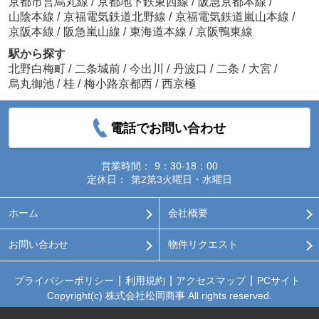
京都市営烏丸線
/
京都地下鉄東西線
/
阪急京都本線
/
山陰本線
/
京福電気鉄道北野線
/
京福電気鉄道嵐山本線
/
京阪本線
/
阪急嵐山線
/
東海道本線
/
京阪鴨東線
駅から探す
北野白梅町
/
二条城前
/
今出川
/
丹波口
/
二条
/
大宮
/
烏丸御池
/
桂
/
梅小路京都西
/
西京極
電話でお問い合わせ
営業時間：
9：30-18：00
定休日：
第2第3火曜日・水曜日
ホーム
会社概要
お問い合わせ
物件リクエスト
プライバシーポリシー
利用規約
アクセスマップ
PCサイト
Copyright(c) 株式会社松岡商事 All rights reserved.