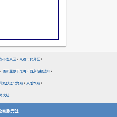
都市左京区
/
京都市伏見区
/
/
西新屋敷下之町
/
西京極橋詰町
/
電気鉄道北野線
/
京阪本線
/
尾大社
企画販売は