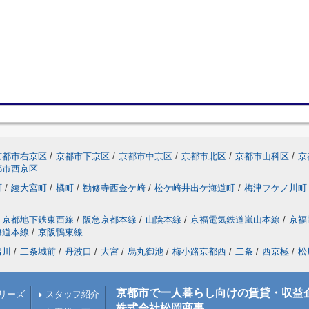
京都市右京区
/
京都市下京区
/
京都市中京区
/
京都市北区
/
京都市山科区
/
京
都市西京区
町
/
綾大宮町
/
橘町
/
勧修寺西金ケ崎
/
松ケ崎井出ケ海道町
/
梅津フケノ川町
京都地下鉄東西線
/
阪急京都本線
/
山陰本線
/
京福電気鉄道嵐山本線
/
京福
海道本線
/
京阪鴨東線
出川
/
二条城前
/
丹波口
/
大宮
/
烏丸御池
/
梅小路京都西
/
二条
/
西京極
/
松
京都市で一人暮らし向けの賃貸・収益
リーズ
スタッフ紹介
株式会社松岡商事