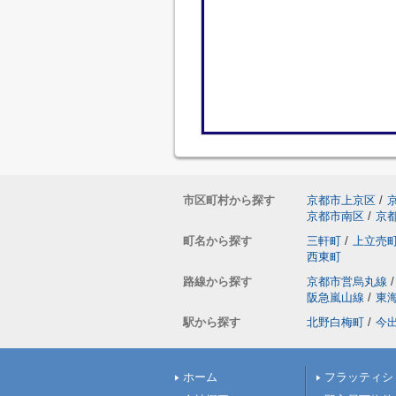
市区町村から探す
京都市上京区
/
京都市南区
/
京
町名から探す
三軒町
/
上立売
西東町
路線から探す
京都市営烏丸線
/
阪急嵐山線
/
東
駅から探す
北野白梅町
/
今
ホーム
フラッティシ