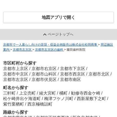
地図アプリで開く
ページトップへ
京都市で一人暮らし向けの賃貸・収益企画販売は株式会社松岡商事
>
周辺施設
案内
>
京都市左京区
>
京都市左京区の歯科
>
藤田歯科医院
市区町村から探す
京都市上京区
/
京都市右京区
/
京都市下京区
/
京都市中京区
/
京都市山科区
/
京都市西京区
/
京都市北区
/
京都市左京区
/
京都市伏見区
/
京都市南区
町名から探す
三軒町
/
上立売町
/
綾大宮町
/
橘町
/
勧修寺西金ケ崎
/
松ケ崎井出ケ海道町
/
梅津フケノ川町
/
西新屋敷下之町
/
紫竹栗栖町
/
西京極橋詰町
路線から探す