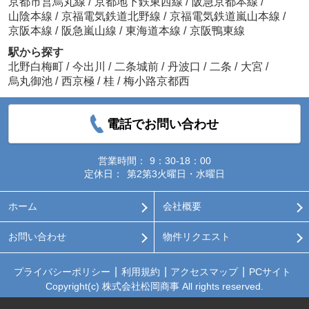
京都市営烏丸線
/
京都地下鉄東西線
/
阪急京都本線
/
山陰本線
/
京福電気鉄道北野線
/
京福電気鉄道嵐山本線
/
京阪本線
/
阪急嵐山線
/
東海道本線
/
京阪鴨東線
駅から探す
北野白梅町
/
今出川
/
二条城前
/
丹波口
/
二条
/
大宮
/
烏丸御池
/
西京極
/
桂
/
梅小路京都西
電話でお問い合わせ
営業時間：
9：30-18：00
定休日：
第2第3火曜日・水曜日
ホーム
会社概要
お問い合わせ
物件リクエスト
プライバシーポリシー
利用規約
アクセスマップ
PCサイト
Copyright(c) 株式会社松岡商事 All rights reserved.