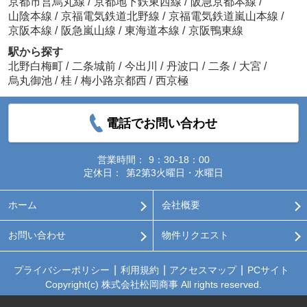
京都市営烏丸線
/
京都地下鉄東西線
/
阪急京都本線
/
山陰本線
/
京福電気鉄道北野線
/
京福電気鉄道嵐山本線
/
京阪本線
/
阪急嵐山線
/
東海道本線
/
京阪鴨東線
駅から探す
北野白梅町
/
二条城前
/
今出川
/
丹波口
/
二条
/
大宮
/
烏丸御池
/
桂
/
梅小路京都西
/
西京極
電話でお問い合わせ
営業時間：
9：30-18：00
定休日：
第2第3火曜日・水曜日
ホーム
会社概要
お問い合わせ
物件リクエスト
プライバシーポリシー
利用規約
アクセスマップ
PCサイト
Copyright(c) 株式会社松岡商事 All rights reserved.