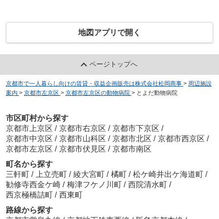
地図アプリで開く
ページトップへ
京都市で一人暮らし向けの賃貸・収益企画販売は株式会社松岡商事
>
周辺施設
案内
>
京都市左京区
>
京都市左京区の動物病院
>
とよだ動物病院
市区町村から探す
京都市上京区
/
京都市右京区
/
京都市下京区
/
京都市中京区
/
京都市山科区
/
京都市北区
/
京都市西京区
/
京都市左京区
/
京都市伏見区
/
京都市南区
町名から探す
三軒町
/
上立売町
/
綾大宮町
/
橘町
/
松ケ崎井出ケ海道町
/
勧修寺西金ケ崎
/
梅津フケノ川町
/
西院清水町
/
西京極橋詰町
/
西東町
路線から探す