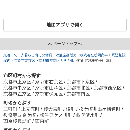
地図アプリで開く
ページトップへ
京都市で一人暮らし向けの賃貸・収益企画販売は株式会社松岡商事
>
周辺施設
案内
>
京都市左京区
>
京都市左京区のその他
>
叡山電鉄株式会社 本社
市区町村から探す
京都市上京区
/
京都市右京区
/
京都市下京区
/
京都市中京区
/
京都市山科区
/
京都市北区
/
京都市西京区
/
京都市左京区
/
京都市伏見区
/
京都市南区
町名から探す
三軒町
/
上立売町
/
綾大宮町
/
橘町
/
松ケ崎井出ケ海道町
/
勧修寺西金ケ崎
/
梅津フケノ川町
/
西院清水町
/
西京極橋詰町
/
西東町