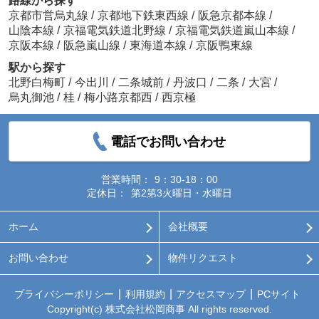
路線から探す
京都市営烏丸線
/
京都地下鉄東西線
/
阪急京都本線
/
山陰本線
/
京福電気鉄道北野線
/
京福電気鉄道嵐山本線
/
京阪本線
/
阪急嵐山線
/
東海道本線
/
京阪鴨東線
駅から探す
北野白梅町
/
今出川
/
二条城前
/
丹波口
/
二条
/
大宮
/
烏丸御池
/
桂
/
梅小路京都西
/
西京極
電話でお問い合わせ
営業時間：
9：30-18：00
定休日：
第2第3火曜日・水曜日
ホーム
会社概要
お問い合わせ
物件リクエスト
プライバシーポリシー
利用規約
アクセスマップ
PCサイト
Copyright(c) 株式会社松岡商事 All rights reserved.