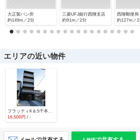
大正製パン所
三菱UFJ銀行西陣支店
西陣郵便局
約149m／2分
約91m／2分
約127m／
エリアの近い物件
フラッティK＆S千本寺之内ガレージ
16,500
円
/ -
メールで共有する
LINEで共有する