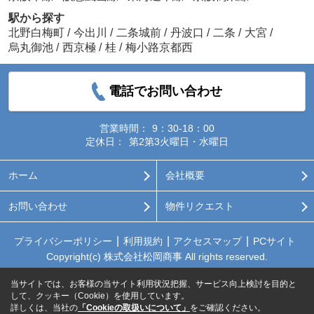
駅から探す
北野白梅町
/
今出川
/
二条城前
/
丹波口
/
二条
/
大宮
/
烏丸御池
/
西京極
/
桂
/
梅小路京都西
電話でお問い合わせ
営業時間：
9：30-18：00
定休日：
第2第3火曜日・水曜日
ホーム
会社概要
お問い合わせ
物件リクエスト
プライバシーポリシー
利用規約
アクセスマップ
PCサイト
Copyright(c) 株式会社松岡商事 All rights reserved.
当サイトでは、お客様の当サイト利用状況把握、サービス向上検討を目的と
して、クッキー（Cookie）を使用しています。
詳しくは、当社の
「Cookieの取扱いについて」
をご確認ください。