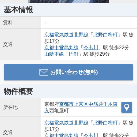
基本情報
賃料
-
京福電気鉄道北野線
「
北野白梅町
」駅 徒
歩17分
交通
京都市営烏丸線
「
今出川
」駅 徒歩22分
山陰本線
「
円町
」駅 徒歩29分
お問い合わせ(無料)
物件概要
京都府
京都市上京区
中筋通千本東
所在地
入
西亀屋町
京福電気鉄道北野線
「
北野白梅町
」駅 徒
歩17分
交通
京都市営烏丸線
「
今出川
」駅 徒歩22分