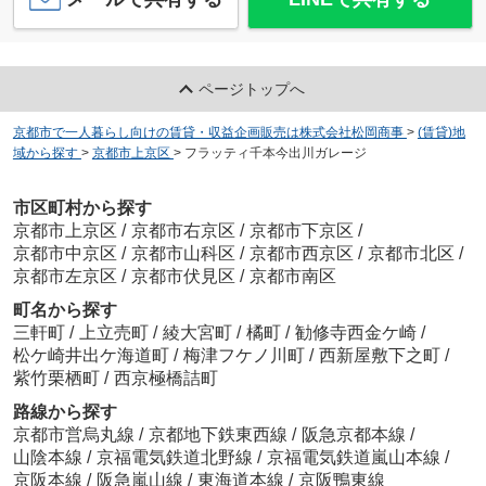
ページトップへ
京都市で一人暮らし向けの賃貸・収益企画販売は株式会社松岡商事
>
(賃貸)地
域から探す
>
京都市上京区
>
フラッティ千本今出川ガレージ
市区町村から探す
京都市上京区
/
京都市右京区
/
京都市下京区
/
京都市中京区
/
京都市山科区
/
京都市西京区
/
京都市北区
/
京都市左京区
/
京都市伏見区
/
京都市南区
町名から探す
三軒町
/
上立売町
/
綾大宮町
/
橘町
/
勧修寺西金ケ崎
/
松ケ崎井出ケ海道町
/
梅津フケノ川町
/
西新屋敷下之町
/
紫竹栗栖町
/
西京極橋詰町
路線から探す
京都市営烏丸線
/
京都地下鉄東西線
/
阪急京都本線
/
山陰本線
/
京福電気鉄道北野線
/
京福電気鉄道嵐山本線
/
京阪本線
/
阪急嵐山線
/
東海道本線
/
京阪鴨東線