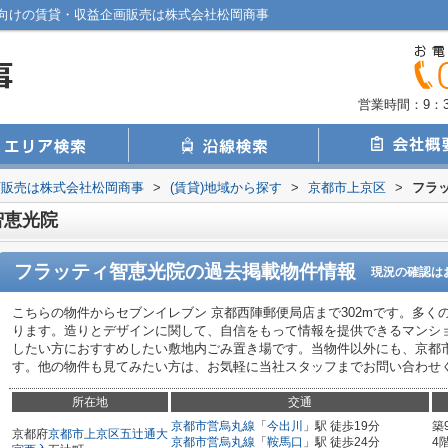
向けの賃貸・収益企画販売は株式会社松岡商事
営業時間：9：30
画販売は株式会社松岡商事
>
(賃貸)地域から探す
>
京都市上京区
>
フラ
智恵光院
フラッティ智恵光院
の過去掲載物件情報
現況の確認は
こちらの物件からセブンイレブン 京都西陣郵便局店まで302mです。多くの
ります。造りとデザインに関して、自信をもって情報を提供できるマンシ
したい方におすすめしたい敷地内ごみ置き場です。当物件以外にも、京都
す。他の物件も見てみたい方は、お気軽に当社スタッフまでお問い合わせ
所在地
交通
京都市営烏丸線
「
今出川
」駅 徒歩19分
築
京都府
京都市上京区
五辻通大
京都市営烏丸線
「
鞍馬口
」駅 徒歩24分
4