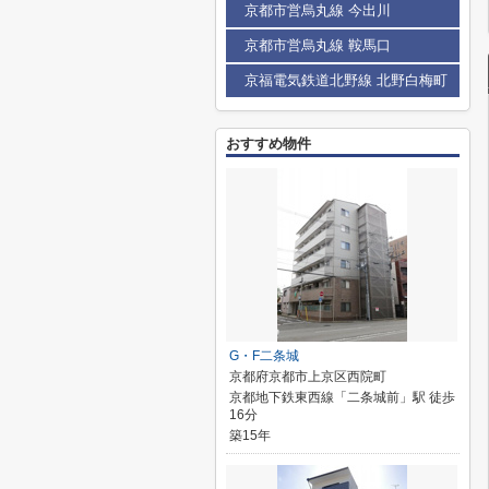
京都市営烏丸線 今出川
京都市営烏丸線 鞍馬口
京福電気鉄道北野線 北野白梅町
おすすめ物件
G・F二条城
京都府京都市上京区西院町
京都地下鉄東西線「二条城前」駅 徒歩
16分
築15年