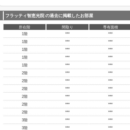
フラッティ智恵光院
の過去に掲載したお部屋
所在階
間取り
専有面積
1階
***
***
1階
***
***
1階
***
***
1階
***
***
1階
***
***
2階
***
***
2階
***
***
2階
***
***
2階
***
***
2階
***
***
2階
***
***
3階
***
***
3階
***
***