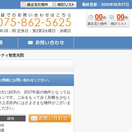
最終更新：2026年08月07日
00
00
件
件
最近見た物件
検討リスト
-18：00
定休日：第2第3火曜日・水曜日
ッティ智恵光院
お気軽にお問い合わせください。
方に好評の、2017年築の物件となってお
ョンです。ごみをもって歩く距離を少なく
市上京区内にはさまざまな物件がございま
ください。
建物
9年
階建