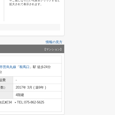
※ご覧になりたい写真をクリックすると
拡大されて表示されます。
情報の見方
【マンション】
市営烏丸線
「
鞍馬口
」駅 徒歩24分
分
益費
-
年数）
2017年 3月 ( 築9年 )
4階建
広町34
TEL:075-862-5625