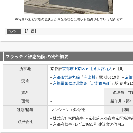
※写真や図と実際の現状とが異なる場合は現状を優先させていただきます
【外観】
コメント
フラッティ智恵光院
の物件概要
所在地
京都府
京都市上京区
五辻通大宮西入
五辻町
京都市営烏丸線
「
今出川
」駅 徒歩19分
京都
交通
京福電気鉄道北野線
「
北野白梅町
」駅 徒歩21
賃料
-
管理費・共
面積
-
築年月（築
種別/構造
マンション / 鉄骨造
階建
株式会社松岡商事
京都府京都市右京区梅津南
取扱会社
京都府知事 (1) 第14693号 建設業の許可証