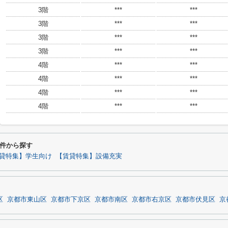
3階
***
***
3階
***
***
3階
***
***
3階
***
***
4階
***
***
4階
***
***
4階
***
***
4階
***
***
件から探す
貸特集】学生向け
【賃貸特集】設備充実
区
京都市東山区
京都市下京区
京都市南区
京都市右京区
京都市伏見区
京