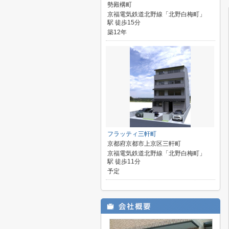
勢殿構町
京福電気鉄道北野線「北野白梅町」
駅 徒歩15分
築12年
フラッティ三軒町
京都府京都市上京区三軒町
京福電気鉄道北野線「北野白梅町」
駅 徒歩11分
予定