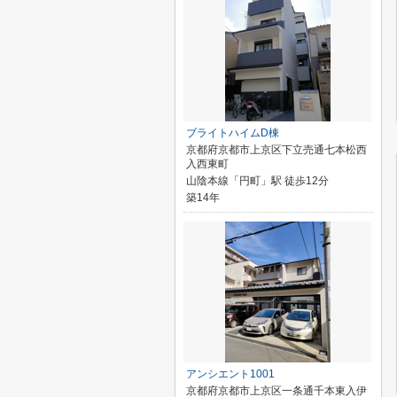
ブライトハイムD棟
京都府京都市上京区下立売通七本松西
入西東町
山陰本線「円町」駅 徒歩12分
築14年
アンシエント1001
京都府京都市上京区一条通千本東入伊