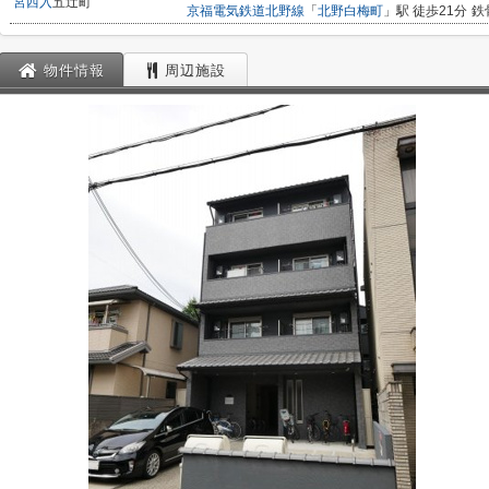
宮西入
五辻町
京福電気鉄道北野線
「
北野白梅町
」駅 徒歩21分
鉄
物件情報
周辺施設