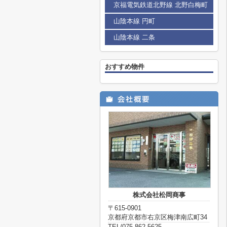
京福電気鉄道北野線 北野白梅町
山陰本線 円町
山陰本線 二条
おすすめ物件
株式会社松岡商事
〒615-0901
京都府京都市右京区梅津南広町34
TEL/075-862-5625