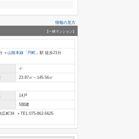
情報の見方
【一棟マンション】
分
山陰本線
「
円町
」駅 徒歩21分
-/-
積
23.87㎡～145.56㎡
数
14戸
5階建
広町34
TEL:075-862-5625