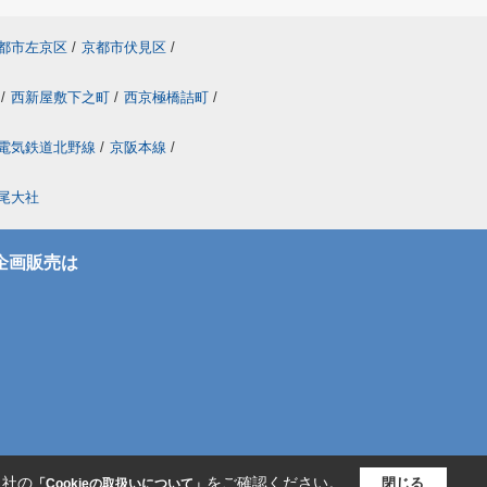
都市左京区
/
京都市伏見区
/
/
西新屋敷下之町
/
西京極橋詰町
/
電気鉄道北野線
/
京阪本線
/
尾大社
企画販売は
当社の
をご確認ください。
閉じる
「Cookieの取扱いについて」