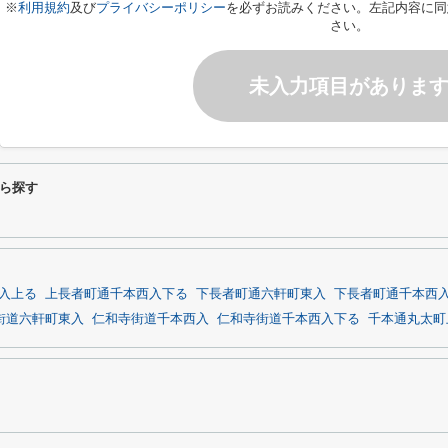
※
利用規約
及び
プライバシーポリシー
を必ずお読みください。左記内容に同
さい。
未入力項目がありま
ら探す
入上る
上長者町通千本西入下る
下長者町通六軒町東入
下長者町通千本西
街道六軒町東入
仁和寺街道千本西入
仁和寺街道千本西入下る
千本通丸太町