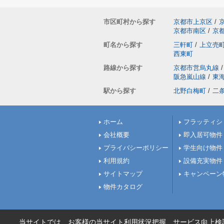
市区町村から探す
京都市上京区
/
京都市南区
/
京
町名から探す
三軒町
/
上立売
西東町
路線から探す
京都市営烏丸線
/
阪急嵐山線
/
東
駅から探す
北野白梅町
/
二
ホーム
フラッティシ
会社概要
即入居可物件
プライバシーポリシー
学生向け物件
利用規約
設備充実物件
サイトマップ
キャンペーン
物件カタログ
当サイトでは、お客様の当サイト利用状況把握、サービス向上検討