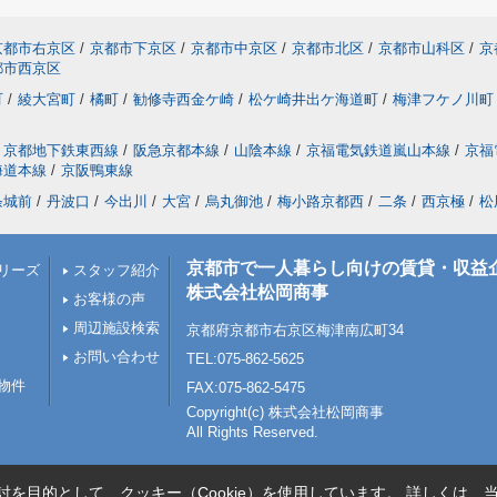
京都市右京区
/
京都市下京区
/
京都市中京区
/
京都市北区
/
京都市山科区
/
京
都市西京区
町
/
綾大宮町
/
橘町
/
勧修寺西金ケ崎
/
松ケ崎井出ケ海道町
/
梅津フケノ川町
京都地下鉄東西線
/
阪急京都本線
/
山陰本線
/
京福電気鉄道嵐山本線
/
京福
海道本線
/
京阪鴨東線
条城前
/
丹波口
/
今出川
/
大宮
/
烏丸御池
/
梅小路京都西
/
二条
/
西京極
/
松
京都市で一人暮らし向けの賃貸・収益
リーズ
スタッフ紹介
株式会社松岡商事
お客様の声
周辺施設検索
京都府京都市右京区梅津南広町34
お問い合わせ
TEL:075-862-5625
物件
FAX:075-862-5475
Copyright(c) 株式会社松岡商事
All Rights Reserved.
を目的として、クッキー（Cookie）を使用しています。
詳しくは、