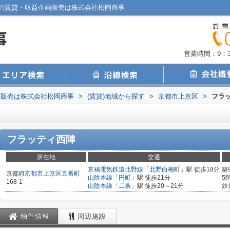
の賃貸・収益企画販売は株式会社松岡商事
営業時間：9：30
画販売は株式会社松岡商事
>
(賃貸)地域から探す
>
京都市上京区
>
フラ
フラッティ西陣
所在地
交通
京福電気鉄道北野線
「
北野白梅町
」駅 徒歩18分
築
京都府
京都市上京区
五番町
山陰本線
「
円町
」駅 徒歩21分
5
168-1
山陰本線
「
二条
」駅 徒歩20～21分
鉄
物件情報
周辺施設