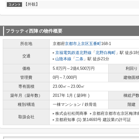
【外観】
コメント
フラッティ西陣
の物件概要
所在地
京都府
京都市上京区
五番町
168-1
京福電気鉄道北野線
「
北野白梅町
」駅 徒歩18
交通
山陰本線
「
二条
」駅 徒歩21分
価格
5.8万円～2億4,500万円
利回り
管理費
0円～7,000円
建物面
専有面積
23.00㎡～23.00㎡
築年月（築年数）
2017年 1月 ( 築9年 )
棟総戸
種別/構造
一棟マンション / 鉄骨造
階建
株式会社松岡商事
京都府京都市右京区梅津南
取扱会社
京都府知事 (1) 第14693号 建設業の許可証