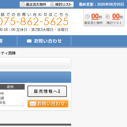
最終更新：2026年08月09日
00
00
件
件
最近見た物件
検討リスト
-18：00
定休日：第2第3火曜日・水曜日
ッティ西陣
建物
販売情報へ
9年
階建
骨造