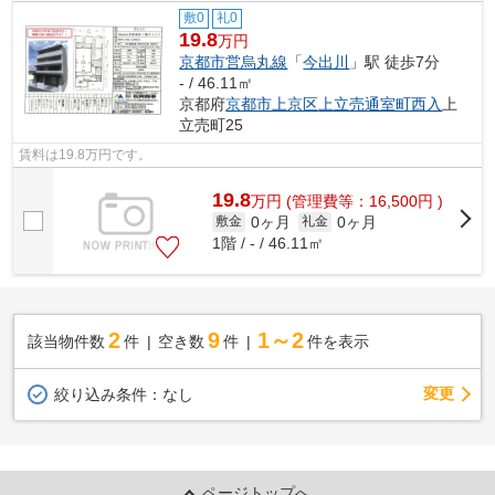
敷0
礼0
19.8
万円
京都市営烏丸線
「
今出川
」駅 徒歩7分
- / 46.11㎡
京都府
京都市上京区
上立売通室町西入
上
立売町25
賃料は19.8万円です。
19.8
万
円
(管理費等：16,500円 )
0ヶ月
0ヶ月
敷金
礼金
1階 / - / 46.11㎡
2
9
1～2
該当物件数
件
空き数
件
件を表示
変更
絞り込み条件：
なし
ページトップへ