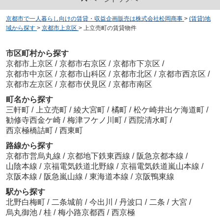
京都市で一人暮らし向けの賃貸・収益企画販売は株式会社松岡商事
>
(賃貸)地
域から探す
>
京都市上京区
>
上立売町の賃貸物件
市区町村から探す
京都市上京区
/
京都市右京区
/
京都市下京区
/
京都市中京区
/
京都市山科区
/
京都市北区
/
京都市西京区
/
京都市左京区
/
京都市伏見区
/
京都市南区
町名から探す
三軒町
/
上立売町
/
綾大宮町
/
橘町
/
松ケ崎井出ケ海道町
/
勧修寺西金ケ崎
/
梅津フケノ川町
/
西院清水町
/
西京極橋詰町
/
西東町
路線から探す
京都市営烏丸線
/
京都地下鉄東西線
/
阪急京都本線
/
山陰本線
/
京福電気鉄道北野線
/
京福電気鉄道嵐山本線
/
京阪本線
/
阪急嵐山線
/
東海道本線
/
京阪鴨東線
駅から探す
北野白梅町
/
二条城前
/
今出川
/
丹波口
/
二条
/
大宮
/
烏丸御池
/
桂
/
梅小路京都西
/
西京極