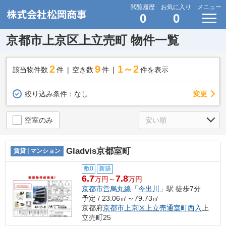
閲覧履歴
お気に入り
メニュー
0
0
京都市上京区上立売町 物件一覧
2
9
1～2
該当物件数
件
空き数
件
件を表示
変更
絞り込み条件：
なし
空室のみ
Gladvis京都室町
賃貸 | マンション
敷0
新築
6.7
7.8
万円～
万円
京都市営烏丸線
「
今出川
」駅 徒歩7分
予定 / 23.06㎡～79.73㎡
京都府
京都市上京区
上立売通室町西入
上
立売町25