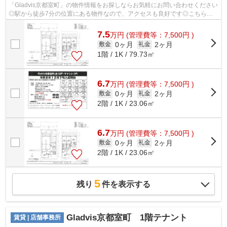
「Gladvis京都室町」の物件情報をお探しならお気軽にお問い合わせください
◎駅から徒歩7分の位置にある物件なので、アクセスも良好です◎こちらの
物件はマンションです◎当社は賃貸物件情...
7.5
万
円
(管理費等：7,500円 )
0ヶ月
2ヶ月
敷金
礼金
1階 / 1K / 79.73㎡
6.7
万
円
(管理費等：7,500円 )
0ヶ月
2ヶ月
敷金
礼金
2階 / 1K / 23.06㎡
6.7
万
円
(管理費等：7,500円 )
0ヶ月
2ヶ月
敷金
礼金
2階 / 1K / 23.06㎡
5
残り
件を表示する
Gladvis京都室町 1階テナント
賃貸 | 店舗事務所