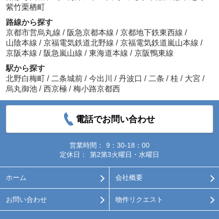
紫竹栗栖町
路線から探す
京都市営烏丸線
/
阪急京都本線
/
京都地下鉄東西線
/
山陰本線
/
京福電気鉄道北野線
/
京福電気鉄道嵐山本線
/
京阪本線
/
阪急嵐山線
/
東海道本線
/
京阪鴨東線
駅から探す
北野白梅町
/
二条城前
/
今出川
/
丹波口
/
二条
/
桂
/
大宮
/
烏丸御池
/
西京極
/
梅小路京都西
電話でお問い合わせ
営業時間：
9：30-18：00
定休日：
第2第3火曜日・水曜日
ホーム
会社概要
お問い合わせ
物件リクエスト