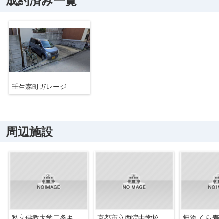
成約済み一覧
壬生森町ガレージ
周辺施設
私立佛教大学二条キャンパス
京都市立西院中学校
無添 くら寿