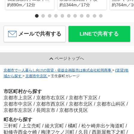
約890m／12分
約1344m／17分
約764m／1
メールで共有する
LINEで共有する
ページトップへ
京都市で一人暮らし向けの賃貸・収益企画販売は株式会社松岡商事
>
(賃貸)地
域から探す
>
京都市中京区
>
壬生森町ガレージ
市区町村から探す
京都市上京区
/
京都市右京区
/
京都市下京区
/
京都市中京区
/
京都市西京区
/
京都市北区
/
京都市山科区
/
京都市左京区
/
長岡京市
/
京都市伏見区
町名から探す
三軒町
/
上立売町
/
綾大宮町
/
橘町
/
松ケ崎井出ケ海道町
/
勧修寺西金ケ崎
/
梅津フケノ川町
/
久貝
/
西新屋敷下之町
/