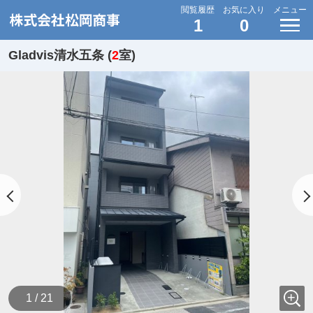
閲覧履歴
お気に入り
メニュー
1
0
Gladvis清水五条 (
2
室)
1 / 21