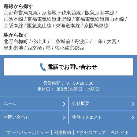
路線から探す
京都市営烏丸線
/
京都地下鉄東西線
/
阪急京都本線
/
山陰本線
/
京福電気鉄道北野線
/
京福電気鉄道嵐山本線
/
京阪本線
/
阪急嵐山線
/
東海道本線
/
京阪鴨東線
駅から探す
北野白梅町
/
今出川
/
二条城前
/
丹波口
/
二条
/
大宮
/
烏丸御池
/
西京極
/
桂
/
梅小路京都西
電話でお問い合わせ
営業時間：
9：30-18：00
定休日：
第2第3火曜日・水曜日
ホーム
会社概要
お問い合わせ
物件リクエスト
プライバシーポリシー
利用規約
アクセスマップ
PCサイト