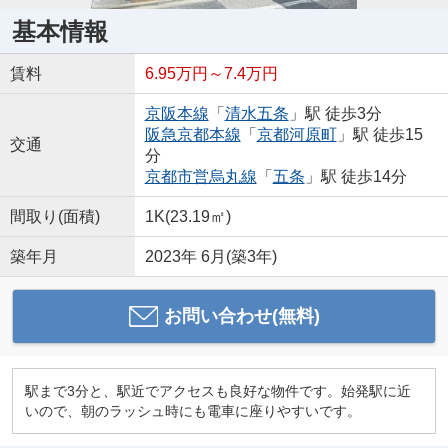
基本情報
賃料
6.95万円～7.4万円
京阪本線
「
清水五条
」駅 徒歩3分
阪急京都本線
「
京都河原町
」駅 徒歩15
交通
分
京都市営烏丸線
「
五条
」駅 徒歩14分
間取り(面積)
1K(23.19㎡)
築年月
2023年 6月(築3年)
お問い合わせ(無料)
駅まで3分と、駅近でアクセスも良好な物件です。始発駅に近
いので、朝のラッシュ時にも電車に座りやすいです。