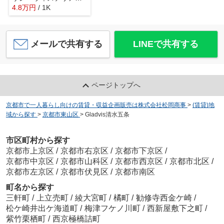
4.8
万
円
/ 1K
メールで共有する
LINEで共有する
ページトップへ
京都市で一人暮らし向けの賃貸・収益企画販売は株式会社松岡商事
>
(賃貸)地
域から探す
>
京都市東山区
>
Gladvis清水五条
市区町村から探す
京都市上京区
/
京都市右京区
/
京都市下京区
/
京都市中京区
/
京都市山科区
/
京都市西京区
/
京都市北区
/
京都市左京区
/
京都市伏見区
/
京都市南区
町名から探す
三軒町
/
上立売町
/
綾大宮町
/
橘町
/
勧修寺西金ケ崎
/
松ケ崎井出ケ海道町
/
梅津フケノ川町
/
西新屋敷下之町
/
紫竹栗栖町
/
西京極橋詰町