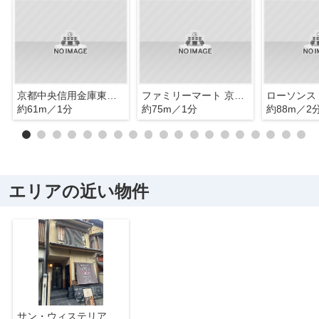
京都中央信用金庫東五条支店
ファミリーマート 京阪五条店
約61m／1分
約75m／1分
約88m／2
エリアの近い物件
サン・ウィステリアかなげん