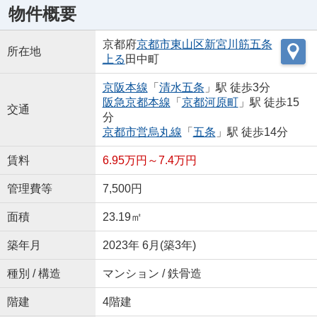
物件概要
京都府
京都市東山区
新宮川筋五条
所在地
上る
田中町
京阪本線
「
清水五条
」駅 徒歩3分
阪急京都本線
「
京都河原町
」駅 徒歩15
交通
分
京都市営烏丸線
「
五条
」駅 徒歩14分
賃料
6.95万円～7.4万円
管理費等
7,500円
面積
23.19㎡
築年月
2023年 6月(築3年)
種別 / 構造
マンション / 鉄骨造
階建
4階建