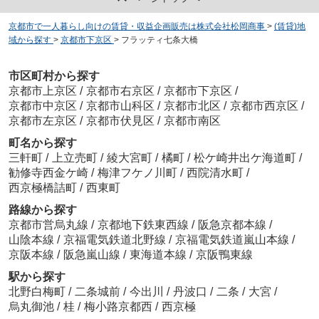
京都市で一人暮らし向けの賃貸・収益企画販売は株式会社松岡商事
>
(賃貸)地
域から探す
>
京都市下京区
>
フラッティ七条大橋
市区町村から探す
京都市上京区
/
京都市右京区
/
京都市下京区
/
京都市中京区
/
京都市山科区
/
京都市北区
/
京都市西京区
/
京都市左京区
/
京都市伏見区
/
京都市南区
町名から探す
三軒町
/
上立売町
/
綾大宮町
/
橘町
/
松ケ崎井出ケ海道町
/
勧修寺西金ケ崎
/
梅津フケノ川町
/
西院清水町
/
西京極橋詰町
/
西東町
路線から探す
京都市営烏丸線
/
京都地下鉄東西線
/
阪急京都本線
/
山陰本線
/
京福電気鉄道北野線
/
京福電気鉄道嵐山本線
/
京阪本線
/
阪急嵐山線
/
東海道本線
/
京阪鴨東線
駅から探す
北野白梅町
/
二条城前
/
今出川
/
丹波口
/
二条
/
大宮
/
烏丸御池
/
桂
/
梅小路京都西
/
西京極