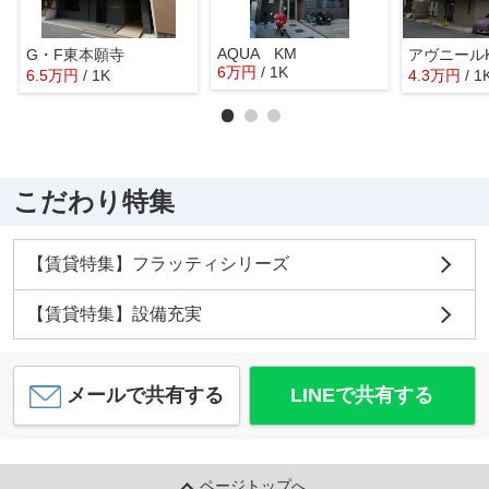
AQUA KM
G・F東本願寺
アヴニール
6
万
円
/ 1K
6.5
万
円
/ 1K
4.3
万
円
/ 1
こだわり特集
【賃貸特集】フラッティシリーズ
【賃貸特集】設備充実
メールで共有する
LINEで共有する
ページトップへ