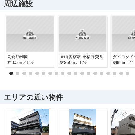
周辺施設
高倉幼稚園
東山警察署 東福寺交番
約803m／11分
約960m／12分
約885m／1
エリアの近い物件