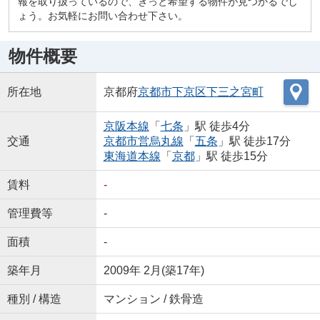
報を取り扱っているので、きっと希望する物件が見つかるでし
ょう。お気軽にお問い合わせ下さい。
物件概要
所在地
京都府
京都市下京区
下三之宮町
京阪本線
「
七条
」駅 徒歩4分
交通
京都市営烏丸線
「
五条
」駅 徒歩17分
東海道本線
「
京都
」駅 徒歩15分
賃料
-
管理費等
-
面積
-
築年月
2009年 2月(築17年)
種別 / 構造
マンション / 鉄骨造