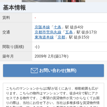
基本情報
賃料
-
京阪本線
「
七条
」駅 徒歩4分
交通
京都市営烏丸線
「
五条
」駅 徒歩17分
東海道本線
「
京都
」駅 徒歩15分
間取り(面積)
-(-)
築年月
2009年 2月(築17年)
お問い合わせ(無料)
こちらのマンションからは2駅が近くにあり、移動範囲も広が
ります。こちらの物件はマンションです。徒歩4分で駅にアク
セスできる物件です。ご希望の賃貸物件が見つからなくてお困
りの際は、当社にお任せ下さい。当社は多種多様な賃貸物件情