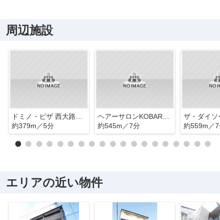
周辺施設
ドミノ・ピザ 西大路花屋町店
ヘアーサロンKOBARBER
約379m／5分
約545m／7分
約559m／
エリアの近い物件