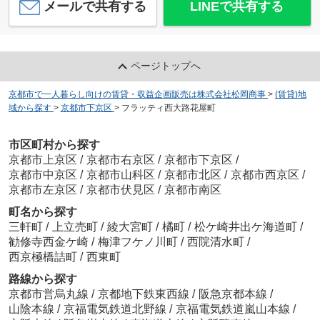
メールで共有する
LINEで共有する
ページトップへ
京都市で一人暮らし向けの賃貸・収益企画販売は株式会社松岡商事
>
(賃貸)地
域から探す
>
京都市下京区
>
フラッティ西大路花屋町
市区町村から探す
京都市上京区
/
京都市右京区
/
京都市下京区
/
京都市中京区
/
京都市山科区
/
京都市北区
/
京都市西京区
/
京都市左京区
/
京都市伏見区
/
京都市南区
町名から探す
三軒町
/
上立売町
/
綾大宮町
/
橘町
/
松ケ崎井出ケ海道町
/
勧修寺西金ケ崎
/
梅津フケノ川町
/
西院清水町
/
西京極橋詰町
/
西東町
路線から探す
京都市営烏丸線
/
京都地下鉄東西線
/
阪急京都本線
/
山陰本線
/
京福電気鉄道北野線
/
京福電気鉄道嵐山本線
/