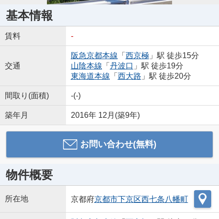
基本情報
賃料
-
阪急京都本線
「
西京極
」駅 徒歩15分
交通
山陰本線
「
丹波口
」駅 徒歩19分
東海道本線
「
西大路
」駅 徒歩20分
間取り(面積)
-(-)
築年月
2016年 12月(築9年)
お問い合わせ(無料)
物件概要
所在地
京都府
京都市下京区
西七条八幡町