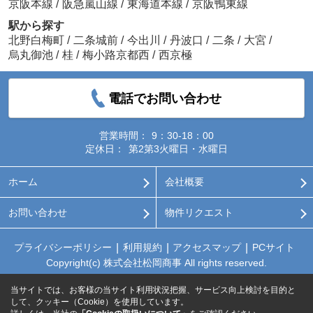
京阪本線
/
阪急嵐山線
/
東海道本線
/
京阪鴨東線
駅から探す
北野白梅町
/
二条城前
/
今出川
/
丹波口
/
二条
/
大宮
/
烏丸御池
/
桂
/
梅小路京都西
/
西京極
電話でお問い合わせ
営業時間：
9：30-18：00
定休日：
第2第3火曜日・水曜日
ホーム
会社概要
お問い合わせ
物件リクエスト
プライバシーポリシー
利用規約
アクセスマップ
PCサイト
Copyright(c) 株式会社松岡商事 All rights reserved.
当サイトでは、お客様の当サイト利用状況把握、サービス向上検討を目的と
して、クッキー（Cookie）を使用しています。