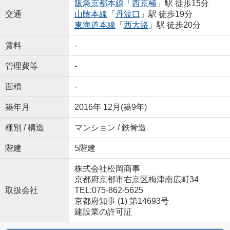
阪急京都本線
「
西京極
」駅 徒歩15分
交通
山陰本線
「
丹波口
」駅 徒歩19分
東海道本線
「
西大路
」駅 徒歩20分
賃料
-
管理費等
-
面積
-
築年月
2016年 12月(築9年)
種別 / 構造
マンション / 鉄骨造
階建
5階建
株式会社松岡商事
京都府京都市右京区梅津南広町34
取扱会社
TEL:075-862-5625
京都府知事 (1) 第14693号
建設業の許可証