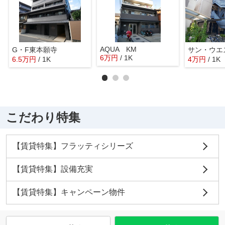
AQUA KM
G・F東本願寺
サン・ウエ
6
万
円
/ 1K
6.5
万
円
/ 1K
4
万
円
/ 1K
こだわり特集
【賃貸特集】フラッティシリーズ
【賃貸特集】設備充実
【賃貸特集】キャンペーン物件