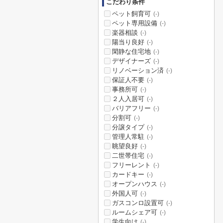
こだわり条件
ペット飼育可
(-)
ペット専用設備
(-)
楽器相談
(-)
陽当り良好
(-)
閑静な住宅地
(-)
デザイナーズ
(-)
リノベーション済
(-)
保証人不要
(-)
事務所可
(-)
２人入居可
(-)
バリアフリー
(-)
分割可
(-)
分譲タイプ
(-)
管理人常駐
(-)
眺望良好
(-)
二世帯住宅
(-)
フリーレント
(-)
カードキー
(-)
オープンハウス
(-)
外国人可
(-)
ガスコンロ設置可
(-)
ルームシェア可
(-)
学生向け
(-)