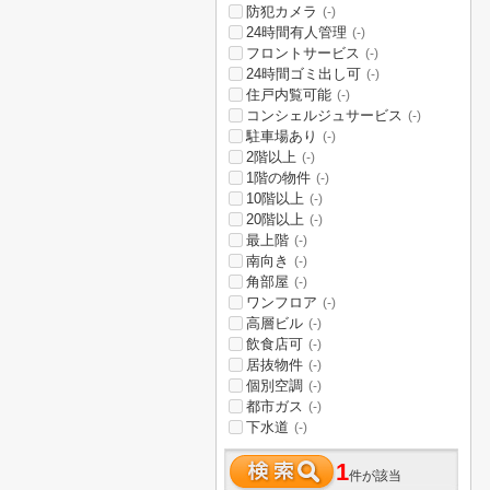
防犯カメラ
(-)
24時間有人管理
(-)
フロントサービス
(-)
24時間ゴミ出し可
(-)
住戸内覧可能
(-)
コンシェルジュサービス
(-)
駐車場あり
(-)
2階以上
(-)
1階の物件
(-)
10階以上
(-)
20階以上
(-)
最上階
(-)
南向き
(-)
角部屋
(-)
ワンフロア
(-)
高層ビル
(-)
飲食店可
(-)
居抜物件
(-)
個別空調
(-)
都市ガス
(-)
下水道
(-)
1
件が該当