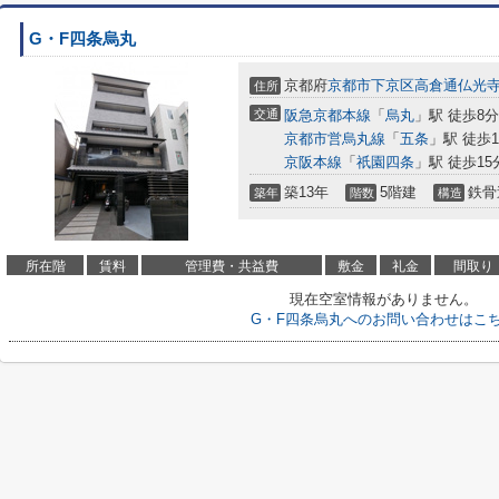
G・F四条烏丸
京都府
京都市下京区
高倉通仏光
住所
交通
阪急京都本線
「
烏丸
」駅 徒歩8分
京都市営烏丸線
「
五条
」駅 徒歩1
京阪本線
「
祇園四条
」駅 徒歩15
築13年
5階建
鉄骨
築年
階数
構造
所在階
賃料
管理費・共益費
敷金
礼金
間取り
現在空室情報がありません。
G・F四条烏丸へのお問い合わせはこ