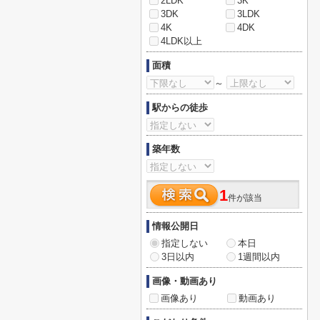
2LDK
3K
3DK
3LDK
4K
4DK
4LDK以上
面積
～
駅からの徒歩
築年数
1
件が該当
情報公開日
指定しない
本日
3日以内
1週間以内
画像・動画あり
画像あり
動画あり