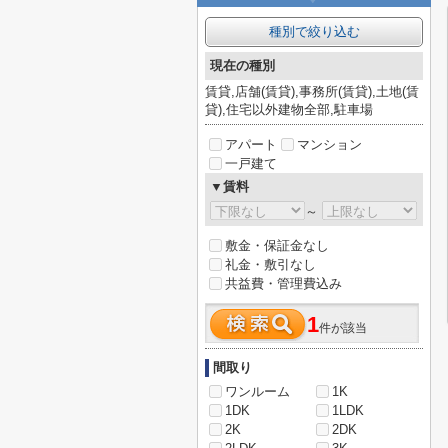
種別で絞り込む
現在の種別
賃貸,店舗(賃貸),事務所(賃貸),土地(賃
貸),住宅以外建物全部,駐車場
アパート
マンション
一戸建て
▼賃料
～
敷金・保証金なし
礼金・敷引なし
共益費・管理費込み
1
件が該当
間取り
ワンルーム
1K
1DK
1LDK
2K
2DK