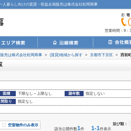
一人暮らし向けの賃貸・収益企画販売は株式会社松岡商事
営業時間：9：30
画販売は株式会社松岡商事
>
(賃貸)地域から探す
>
京都市下京区
>
西前
覧
面積
下限なし～上限なし
築年数
指定しない
間取り
指定なし
並び順：
空室物件のみ表示
1
1-1
該当公開件数
件
件表示