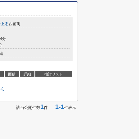
寺上る
西前町
4分
分
造
面積
詳細
検討リスト
ちら
1
1-1
該当公開件数
件
件表示