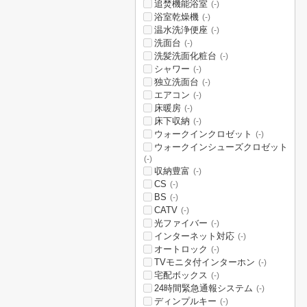
追焚機能浴室
(-)
浴室乾燥機
(-)
温水洗浄便座
(-)
洗面台
(-)
洗髪洗面化粧台
(-)
シャワー
(-)
独立洗面台
(-)
エアコン
(-)
床暖房
(-)
床下収納
(-)
ウォークインクロゼット
(-)
ウォークインシューズクロゼット
(-)
収納豊富
(-)
CS
(-)
BS
(-)
CATV
(-)
光ファイバー
(-)
インターネット対応
(-)
オートロック
(-)
TVモニタ付インターホン
(-)
宅配ボックス
(-)
24時間緊急通報システム
(-)
ディンプルキー
(-)