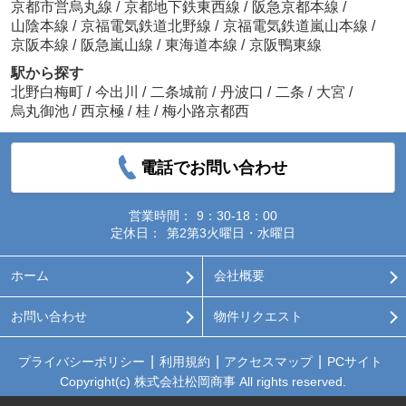
京都市営烏丸線
/
京都地下鉄東西線
/
阪急京都本線
/
山陰本線
/
京福電気鉄道北野線
/
京福電気鉄道嵐山本線
/
京阪本線
/
阪急嵐山線
/
東海道本線
/
京阪鴨東線
駅から探す
北野白梅町
/
今出川
/
二条城前
/
丹波口
/
二条
/
大宮
/
烏丸御池
/
西京極
/
桂
/
梅小路京都西
電話でお問い合わせ
営業時間：
9：30-18：00
定休日：
第2第3火曜日・水曜日
ホーム
会社概要
お問い合わせ
物件リクエスト
プライバシーポリシー
利用規約
アクセスマップ
PCサイト
Copyright(c) 株式会社松岡商事 All rights reserved.