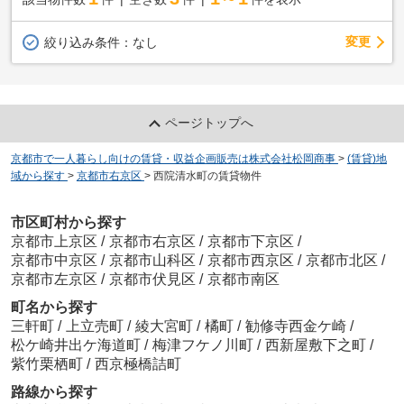
変更
絞り込み条件：
なし
ページトップへ
京都市で一人暮らし向けの賃貸・収益企画販売は株式会社松岡商事
>
(賃貸)地
域から探す
>
京都市右京区
>
西院清水町の賃貸物件
市区町村から探す
京都市上京区
/
京都市右京区
/
京都市下京区
/
京都市中京区
/
京都市山科区
/
京都市西京区
/
京都市北区
/
京都市左京区
/
京都市伏見区
/
京都市南区
町名から探す
三軒町
/
上立売町
/
綾大宮町
/
橘町
/
勧修寺西金ケ崎
/
松ケ崎井出ケ海道町
/
梅津フケノ川町
/
西新屋敷下之町
/
紫竹栗栖町
/
西京極橋詰町
路線から探す