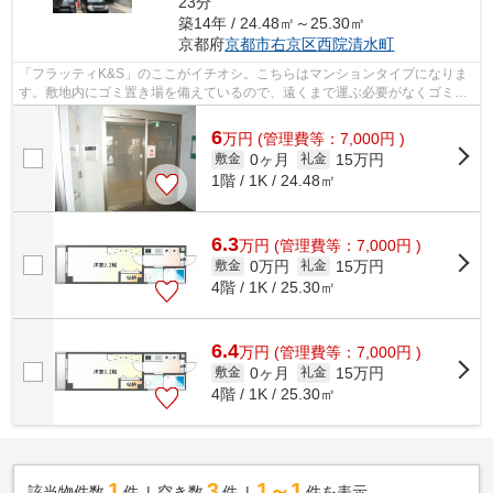
23分
築14年 / 24.48㎡～25.30㎡
京都府
京都市右京区
西院清水町
「フラッティK&S」のここがイチオシ。こちらはマンションタイプになりま
す。敷地内にゴミ置き場を備えているので、遠くまで運ぶ必要がなくゴミ出
しが楽になります。2駅利用可能な...
6
万
円
(管理費等：7,000円 )
0ヶ月
15万円
敷金
礼金
1階 / 1K / 24.48㎡
6.3
万
円
(管理費等：7,000円 )
0万円
15万円
敷金
礼金
4階 / 1K / 25.30㎡
6.4
万
円
(管理費等：7,000円 )
0ヶ月
15万円
敷金
礼金
4階 / 1K / 25.30㎡
1
3
1～1
該当物件数
件
空き数
件
件を表示