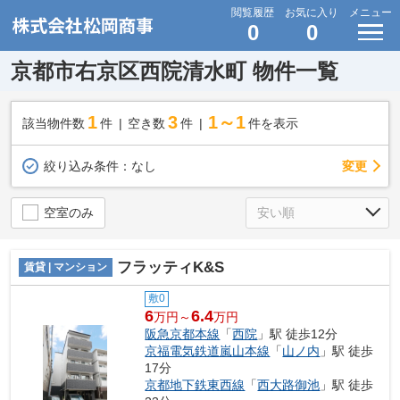
閲覧履歴
お気に入り
メニュー
0
0
京都市右京区西院清水町 物件一覧
1
3
1～1
該当物件数
件
空き数
件
件を表示
変更
絞り込み条件：
なし
空室のみ
フラッティK&S
賃貸 | マンション
敷0
6
6.4
万円～
万円
阪急京都本線
「
西院
」駅 徒歩12分
京福電気鉄道嵐山本線
「
山ノ内
」駅 徒歩
17分
京都地下鉄東西線
「
西大路御池
」駅 徒歩