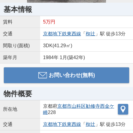
基本情報
賃料
5万円
交通
京都地下鉄東西線
「
椥辻
」駅 徒歩13分
間取り(面積)
3DK(41.29㎡)
築年月
1984年 1月(築42年)
お問い合わせ(無料)
物件概要
京都府
京都市山科区
勧修寺西金ケ
所在地
崎
228
交通
京都地下鉄東西線
「
椥辻
」駅 徒歩13分