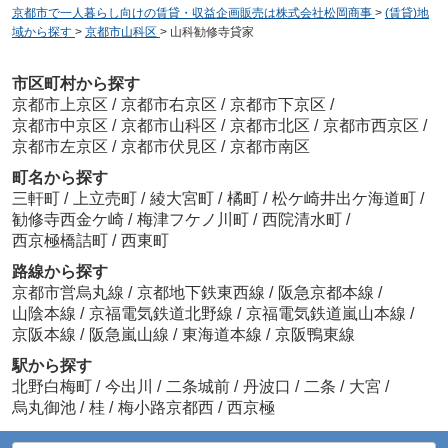
京都市で一人暮らし向けの賃貸・収益企画販売は株式会社松岡商事
>
(賃貸)地
域から探す
>
京都市山科区
>
山科勧修寺貸家
市区町村から探す
京都市上京区
/
京都市右京区
/
京都市下京区
/
京都市中京区
/
京都市山科区
/
京都市北区
/
京都市西京区
/
京都市左京区
/
京都市伏見区
/
京都市南区
町名から探す
三軒町
/
上立売町
/
綾大宮町
/
橘町
/
松ケ崎井出ケ海道町
/
勧修寺西金ケ崎
/
梅津フケノ川町
/
西院清水町
/
西京極橋詰町
/
西東町
路線から探す
京都市営烏丸線
/
京都地下鉄東西線
/
阪急京都本線
/
山陰本線
/
京福電気鉄道北野線
/
京福電気鉄道嵐山本線
/
京阪本線
/
阪急嵐山線
/
東海道本線
/
京阪鴨東線
駅から探す
北野白梅町
/
今出川
/
二条城前
/
丹波口
/
二条
/
大宮
/
烏丸御池
/
桂
/
梅小路京都西
/
西京極