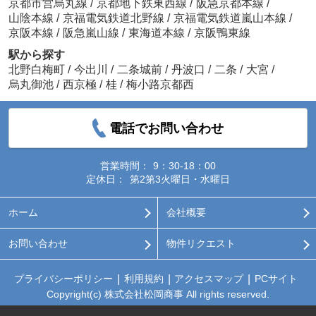
京都市営烏丸線
/
京都地下鉄東西線
/
阪急京都本線
/
山陰本線
/
京福電気鉄道北野線
/
京福電気鉄道嵐山本線
/
京阪本線
/
阪急嵐山線
/
東海道本線
/
京阪鴨東線
駅から探す
北野白梅町
/
今出川
/
二条城前
/
丹波口
/
二条
/
大宮
/
烏丸御池
/
西京極
/
桂
/
梅小路京都西
電話でお問い合わせ
営業時間：
9：30-18：00
定休日：
第2第3火曜日・水曜日
ホーム
会社概要
お問い合わせ
物件リクエスト
プライバシーポリシー
利用規約
アクセスマップ
PCサイト
Copyright(c) 株式会社松岡商事 All rights reserved.