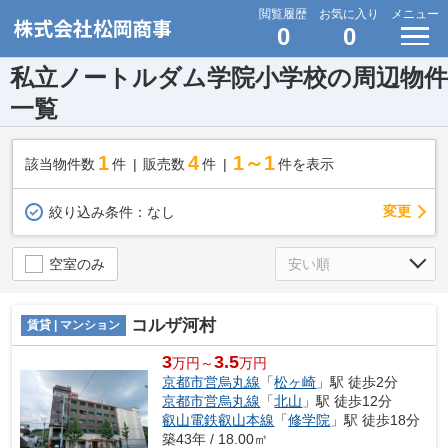
閲覧履歴
お気に入り
メニュー
0
0
私立ノートルダム学院小学校の周辺物件
一覧
1
4
1～1
該当物件数
件
販売数
件
件を表示
変更
絞り込み条件：
なし
空室のみ
コルザ河村
賃貸 | マンション
3
3.5
万円～
万円
京都市営烏丸線
「
松ヶ崎
」駅 徒歩2分
京都市営烏丸線
「
北山
」駅 徒歩12分
叡山電鉄叡山本線
「
修学院
」駅 徒歩18分
築43年 / 18.00㎡