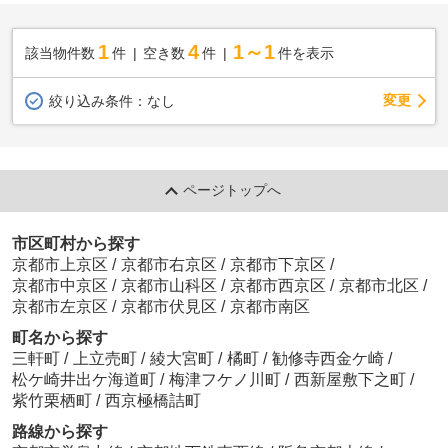
1
4
1～1
該当物件数
件
空き数
件
件を表示
変更
絞り込み条件：
なし
ページトップへ
市区町村から探す
京都市上京区
/
京都市右京区
/
京都市下京区
/
京都市中京区
/
京都市山科区
/
京都市西京区
/
京都市北区
/
京都市左京区
/
京都市伏見区
/
京都市南区
町名から探す
三軒町
/
上立売町
/
綾大宮町
/
橘町
/
勧修寺西金ケ崎
/
松ケ崎井出ケ海道町
/
梅津フケノ川町
/
西新屋敷下之町
/
紫竹栗栖町
/
西京極橋詰町
路線から探す