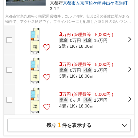
京都府
京都市左京区
松ケ崎井出ケ海道町
3-12
京都市営烏丸線松ヶ崎駅周辺物件：コルザ河村。徒歩2分の距離に駅がある
物件で、アクセス良好です。プライバシーにも配慮した防音性の高いマンシ
ョン。京都市左京区の地域情報や賃貸物...
3
万
円
(管理費等：5,000円 )
0万円
15万円
敷金
礼金
2階 / 1K / 18.00㎡
3
万
円
(管理費等：5,000円 )
0万円
15万円
敷金
礼金
3階 / 1K / 18.00㎡
3
万
円
(管理費等：5,000円 )
0ヶ月
15万円
敷金
礼金
4階 / 1K / 18.00㎡
1
残り
件を表示する