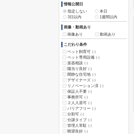
情報公開日
指定しない
本日
3日以内
1週間以内
画像・動画あり
画像あり
動画あり
こだわり条件
ペット飼育可
(-)
ペット専用設備
(-)
楽器相談
(-)
陽当り良好
(-)
閑静な住宅地
(-)
デザイナーズ
(-)
リノベーション済
(-)
保証人不要
(-)
事務所可
(-)
２人入居可
(-)
バリアフリー
(-)
分割可
(-)
分譲タイプ
(-)
管理人常駐
(-)
眺望良好
(-)