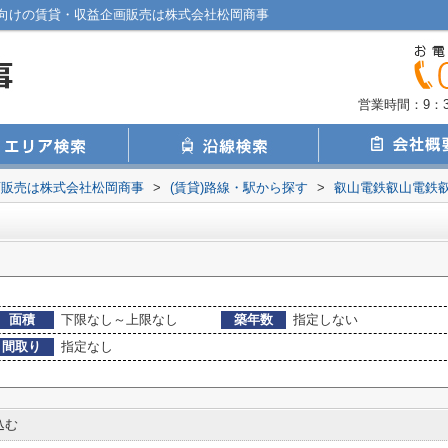
向けの賃貸・収益企画販売は株式会社松岡商事
営業時間：9：30
画販売は株式会社松岡商事
>
(賃貸)路線・駅から探す
>
叡山電鉄叡山電鉄
面積
下限なし～上限なし
築年数
指定しない
間取り
指定なし
込む