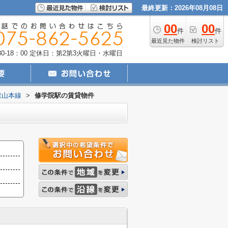
最終更新：2026年08月08日
00
00
件
件
最近見た物件
検討リスト
-18：00
定休日：第2第3火曜日・水曜日
叡山本線
>
修学院駅の賃貸物件