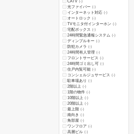
CATV
(-)
光ファイバー
(-)
インターネット対応
(-)
オートロック
(-)
TVモニタ付インターホン
(-)
宅配ボックス
(-)
24時間緊急通報システム
(-)
ディンプルキー
(-)
防犯カメラ
(-)
24時間有人管理
(-)
フロントサービス
(-)
24時間ゴミ出し可
(-)
住戸内覧可能
(-)
コンシェルジュサービス
(-)
駐車場あり
(-)
2階以上
(-)
1階の物件
(-)
10階以上
(-)
20階以上
(-)
最上階
(-)
南向き
(-)
角部屋
(-)
ワンフロア
(-)
高層ビル
(-)