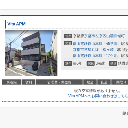
Vita APM
京都府
京都市左京区
山端川端町
住所
交通
叡山電鉄叡山本線
「
修学院
」駅 
京都市営烏丸線
「
松ヶ崎
」駅 徒
叡山電鉄叡山本線
「
宝ケ池
」駅 
築5年
3階建
鉄骨
築年
階数
構造
所在階
賃料
管理費・共益費
敷金
礼金
間取り
現在空室情報がありません。
Vita APMへのお問い合わせはこち
該