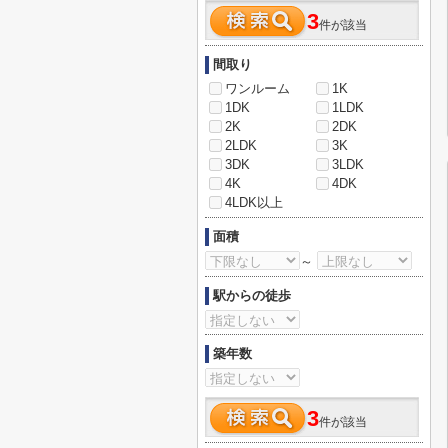
3
件が該当
間取り
ワンルーム
1K
1DK
1LDK
2K
2DK
2LDK
3K
3DK
3LDK
4K
4DK
4LDK以上
面積
～
駅からの徒歩
築年数
3
件が該当