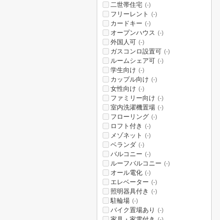
二世帯住宅
(-)
フリーレント
(-)
カードキー
(-)
オープンハウス
(-)
外国人可
(-)
ガスコンロ設置可
(-)
ルームシェア可
(-)
学生向け
(-)
カップル向け
(-)
女性向け
(-)
ファミリー向け
(-)
室内洗濯機置場
(-)
フローリング
(-)
ロフト付き
(-)
メゾネット
(-)
ベランダ
(-)
バルコニー
(-)
ルーフバルコニー
(-)
オール電化
(-)
エレベーター
(-)
照明器具付き
(-)
駐輪場
(-)
バイク置場あり
(-)
家具・家電付き
(-)