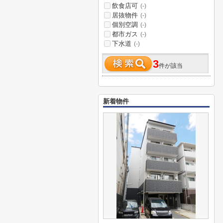
飲食店可
(-)
居抜物件
(-)
個別空調
(-)
都市ガス
(-)
下水道
(-)
3
件が該当
新着物件