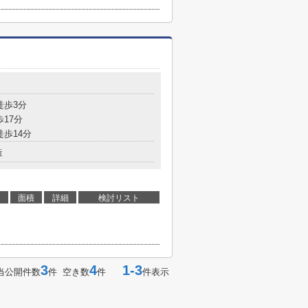
徒歩3分
歩17分
徒歩14分
造
面積
詳細
検討リスト
ら
3
4
1-3
当公開件数
件 空き数
件
件表示