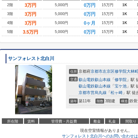
3
万円
0万円
2階
5,000円
15万円
1K
3
万円
0万円
3階
5,000円
15万円
1K
3
万円
0ヶ月
4階
5,000円
15万円
1K
3.5
万円
0万円
5階
5,000円
15万円
1K
サンフォレスト北白川
京都府
京都市左京区
修学院大林
住所
交通
叡山電鉄叡山本線
「
修学院
」駅 
叡山電鉄叡山本線
「
宝ケ池
」駅 
京都市営烏丸線
「
松ヶ崎
」駅 徒
築11年
3階建
鉄骨
築年
階数
構造
所在階
賃料
管理費・共益費
敷金
礼金
間取り
現在空室情報がありません。
サンフォレスト北白川へのお問い合わせは