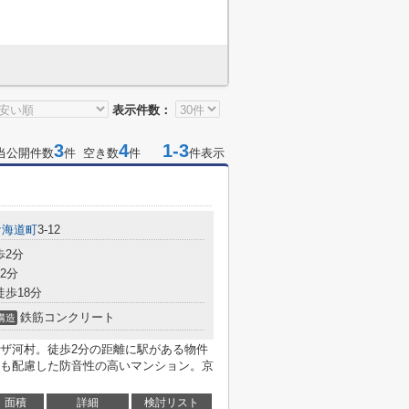
表示件数：
3
4
1-3
当公開件数
件 空き数
件
件表示
ケ海道町
3-12
歩2分
2分
徒歩18分
鉄筋コンクリート
構造
ザ河村。徒歩2分の距離に駅がある物件
も配慮した防音性の高いマンション。京
面積
詳細
検討リスト