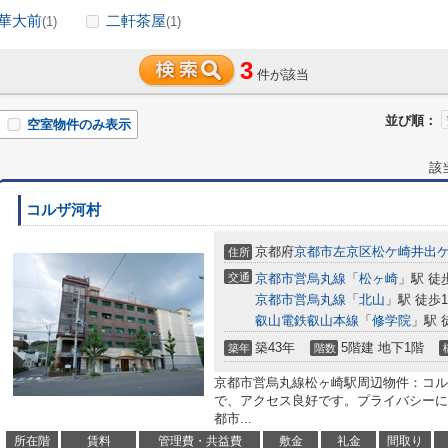
華大前
二軒茶屋
(1)
(1)
3
件が該当
並び順：
空室物件のみ表示
該
コルザ河村
京都府
京都市左京区
松ケ崎井出
住所
交通
京都市営烏丸線
「
松ヶ崎
」駅 徒
京都市営烏丸線
「
北山
」駅 徒歩1
叡山電鉄叡山本線
「
修学院
」駅 
築43年
5階建 地下1階
築年
階数
京都市営烏丸線松ヶ崎駅周辺物件：コル
で、アクセス良好です。プライバシーに
都市...
所在階
賃料
管理費・共益費
敷金
礼金
間取り