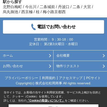
駅から探す
北野白梅町
/
今出川
/
二条城前
/
丹波口
/
二条
/
大宮
/
烏丸御池
/
西京極
/
桂
/
梅小路京都西
電話でお問い合わせ
営業時間：
9：30-18：00
定休日：
第2第3火曜日・水曜日
ホーム
会社概要
お問い合わせ
物件リクエスト
プライバシーポリシー
利用規約
アクセスマップ
PCサイト
Copyright(c) 株式会社松岡商事 All rights reserved.
当サイトでは、お客様の当サイト利用状況把握、サービス向上検討を目的と
して、クッキー（Cookie）を使用しています。
詳しくは、当社の
「Cookieの取扱いについて」
をご確認ください。