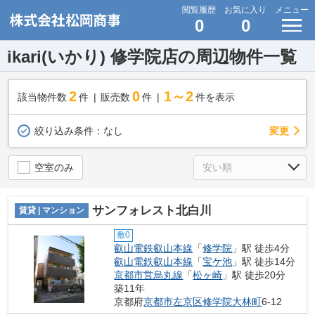
閲覧履歴
お気に入り
メニュー
0
0
ikari(いかり) 修学院店の周辺物件一覧
2
0
1～2
該当物件数
件
販売数
件
件を表示
変更
絞り込み条件：
なし
空室のみ
サンフォレスト北白川
賃貸 | マンション
敷0
叡山電鉄叡山本線
「
修学院
」駅 徒歩4分
叡山電鉄叡山本線
「
宝ケ池
」駅 徒歩14分
京都市営烏丸線
「
松ヶ崎
」駅 徒歩20分
築11年
京都府
京都市左京区
修学院大林町
6-12