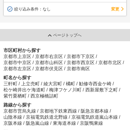
変更
絞り込み条件：
なし
ページトップへ
市区町村から探す
京都市上京区
/
京都市右京区
/
京都市下京区
/
京都市中京区
/
京都市山科区
/
京都市西京区
/
京都市北区
/
京都市左京区
/
京都市伏見区
/
京都市南区
町名から探す
三軒町
/
上立売町
/
綾大宮町
/
橘町
/
勧修寺西金ケ崎
/
松ケ崎井出ケ海道町
/
梅津フケノ川町
/
西新屋敷下之町
/
紫竹栗栖町
/
西京極橋詰町
路線から探す
京都市営烏丸線
/
京都地下鉄東西線
/
阪急京都本線
/
山陰本線
/
京福電気鉄道北野線
/
京福電気鉄道嵐山本線
/
京阪本線
/
阪急嵐山線
/
東海道本線
/
京阪鴨東線