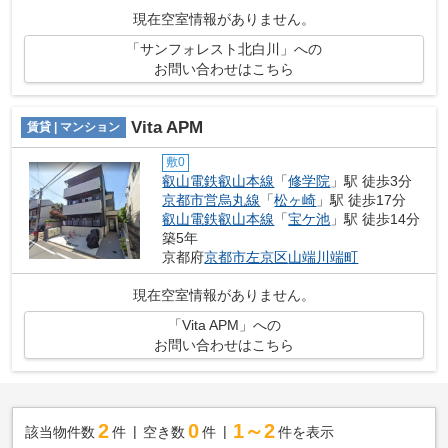
現在空室情報がありません。
「サンフォレスト北白川」への
お問い合わせはこちら
Vita APM
賃貸 | マンション
敷0
叡山電鉄叡山本線
「
修学院
」駅 徒歩3分
京都市営烏丸線
「
松ヶ崎
」駅 徒歩17分
叡山電鉄叡山本線
「
宝ケ池
」駅 徒歩14分
築5年
京都府
京都市左京区
山端川端町
現在空室情報がありません。
「Vita APM」への
お問い合わせはこちら
2
0
1～2
該当物件数
件
空き数
件
件を表示