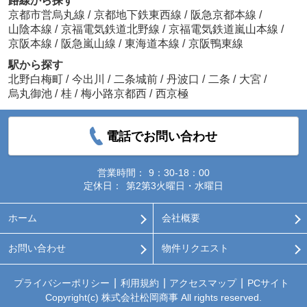
路線から探す
京都市営烏丸線
/
京都地下鉄東西線
/
阪急京都本線
/
山陰本線
/
京福電気鉄道北野線
/
京福電気鉄道嵐山本線
/
京阪本線
/
阪急嵐山線
/
東海道本線
/
京阪鴨東線
駅から探す
北野白梅町
/
今出川
/
二条城前
/
丹波口
/
二条
/
大宮
/
烏丸御池
/
桂
/
梅小路京都西
/
西京極
電話でお問い合わせ
営業時間：
9：30-18：00
定休日：
第2第3火曜日・水曜日
ホーム
会社概要
お問い合わせ
物件リクエスト
プライバシーポリシー
利用規約
アクセスマップ
PCサイト
Copyright(c) 株式会社松岡商事 All rights reserved.