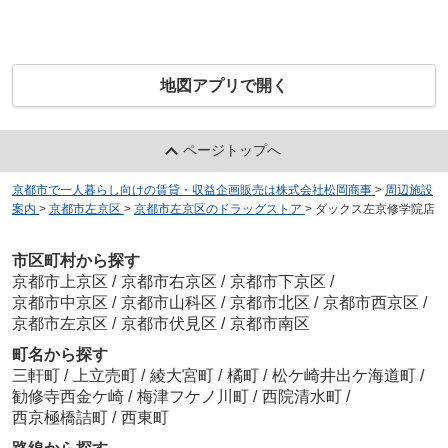
地図アプリで開く
ページトップへ
京都市で一人暮らし向けの賃貸・収益企画販売は株式会社松岡商事
>
周辺施設
案内
>
京都市左京区
>
京都市左京区のドラッグストア
>
ダックス左京修学院店
市区町村から探す
京都市上京区
/
京都市右京区
/
京都市下京区
/
京都市中京区
/
京都市山科区
/
京都市北区
/
京都市西京区
/
京都市左京区
/
京都市伏見区
/
京都市南区
町名から探す
三軒町
/
上立売町
/
綾大宮町
/
橘町
/
松ケ崎井出ケ海道町
/
勧修寺西金ケ崎
/
梅津フケノ川町
/
西院清水町
/
西京極橋詰町
/
西東町