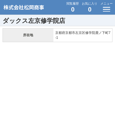
閲覧履歴
お気に入り
メニュー
0
0
ダックス左京修学院店
京都府京都市左京区修学院鹿ノ下町7
所在地
-1