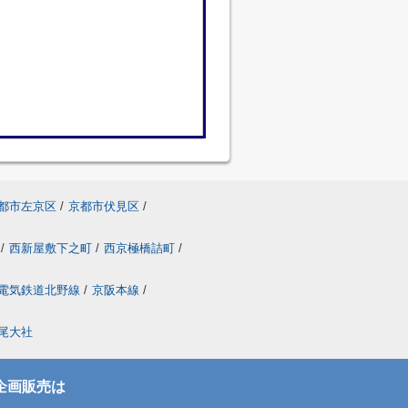
都市左京区
/
京都市伏見区
/
/
西新屋敷下之町
/
西京極橋詰町
/
電気鉄道北野線
/
京阪本線
/
尾大社
企画販売は