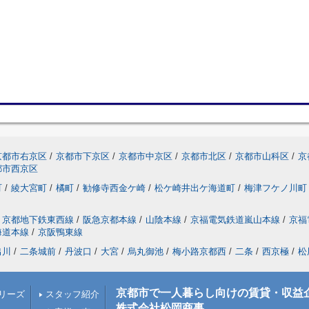
京都市右京区
/
京都市下京区
/
京都市中京区
/
京都市北区
/
京都市山科区
/
京
都市西京区
町
/
綾大宮町
/
橘町
/
勧修寺西金ケ崎
/
松ケ崎井出ケ海道町
/
梅津フケノ川町
京都地下鉄東西線
/
阪急京都本線
/
山陰本線
/
京福電気鉄道嵐山本線
/
京福
海道本線
/
京阪鴨東線
出川
/
二条城前
/
丹波口
/
大宮
/
烏丸御池
/
梅小路京都西
/
二条
/
西京極
/
松
京都市で一人暮らし向けの賃貸・収益
リーズ
スタッフ紹介
株式会社松岡商事