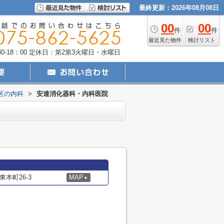
最終更新：2026年08月08日
00
00
件
件
最近見た物件
検討リスト
-18：00
定休日：第2第3火曜日・水曜日
区の内科
>
安達消化器科・内科医院
本町26-3
MAP
▼