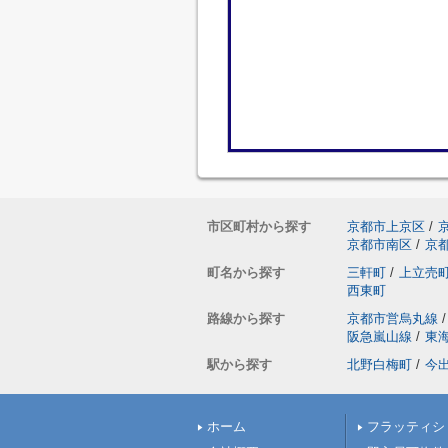
市区町村から探す
京都市上京区
/
京都市南区
/
京
町名から探す
三軒町
/
上立売
西東町
路線から探す
京都市営烏丸線
/
阪急嵐山線
/
東
駅から探す
北野白梅町
/
今
ホーム
フラッティシ