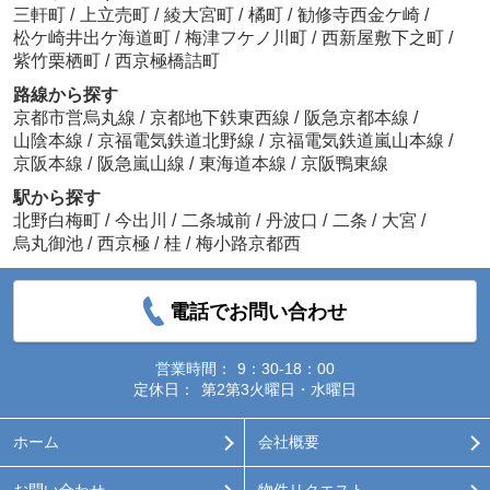
三軒町
/
上立売町
/
綾大宮町
/
橘町
/
勧修寺西金ケ崎
/
松ケ崎井出ケ海道町
/
梅津フケノ川町
/
西新屋敷下之町
/
紫竹栗栖町
/
西京極橋詰町
路線から探す
京都市営烏丸線
/
京都地下鉄東西線
/
阪急京都本線
/
山陰本線
/
京福電気鉄道北野線
/
京福電気鉄道嵐山本線
/
京阪本線
/
阪急嵐山線
/
東海道本線
/
京阪鴨東線
駅から探す
北野白梅町
/
今出川
/
二条城前
/
丹波口
/
二条
/
大宮
/
烏丸御池
/
西京極
/
桂
/
梅小路京都西
電話でお問い合わせ
営業時間：
9：30-18：00
定休日：
第2第3火曜日・水曜日
ホーム
会社概要