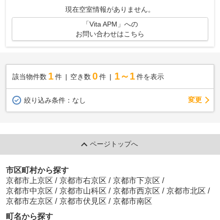
現在空室情報がありません。
「Vita APM」への
お問い合わせはこちら
1
0
1～1
該当物件数
件
空き数
件
件を表示
変更
絞り込み条件：
なし
ページトップへ
市区町村から探す
京都市上京区
/
京都市右京区
/
京都市下京区
/
京都市中京区
/
京都市山科区
/
京都市西京区
/
京都市北区
/
京都市左京区
/
京都市伏見区
/
京都市南区
町名から探す