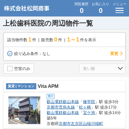
閲覧履歴
お気に入り
メニュー
0
0
上松歯科医院の周辺物件一覧
1
0
1～1
該当物件数
件
販売数
件
件を表示
変更
絞り込み条件：
なし
空室のみ
Vita APM
賃貸 | マンション
敷0
叡山電鉄叡山本線
「
修学院
」駅 徒歩3分
京都市営烏丸線
「
松ヶ崎
」駅 徒歩17分
叡山電鉄叡山本線
「
宝ケ池
」駅 徒歩14分
築5年
京都府
京都市左京区
山端川端町