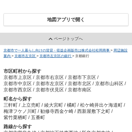
地図アプリで開く
ページトップへ
京都市で一人暮らし向けの賃貸・収益企画販売は株式会社松岡商事
>
周辺施設
案内
>
京都市左京区
>
京都市左京区の銀行
>
京都銀行
市区町村から探す
京都市上京区
/
京都市右京区
/
京都市下京区
/
京都市中京区
/
京都市左京区
/
京都市北区
/
京都市山科区
/
京都市西京区
/
京都市伏見区
/
京都市南区
町名から探す
三軒町
/
上立売町
/
綾大宮町
/
橘町
/
松ケ崎井出ケ海道町
/
梅津フケノ川町
/
勧修寺西金ケ崎
/
西新屋敷下之町
/
紫竹栗栖町
/
五番町
路線から探す