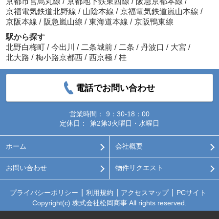
京都市営烏丸線
/
京都地下鉄東西線
/
阪急京都本線
/
京福電気鉄道北野線
/
山陰本線
/
京福電気鉄道嵐山本線
/
京阪本線
/
阪急嵐山線
/
東海道本線
/
京阪鴨東線
駅から探す
北野白梅町
/
今出川
/
二条城前
/
二条
/
丹波口
/
大宮
/
北大路
/
梅小路京都西
/
西京極
/
桂
電話でお問い合わせ
営業時間：
9：30-18：00
定休日：
第2第3火曜日・水曜日
ホーム
会社概要
お問い合わせ
物件リクエスト
プライバシーポリシー
利用規約
アクセスマップ
PCサイト
Copyright(c) 株式会社松岡商事 All rights reserved.