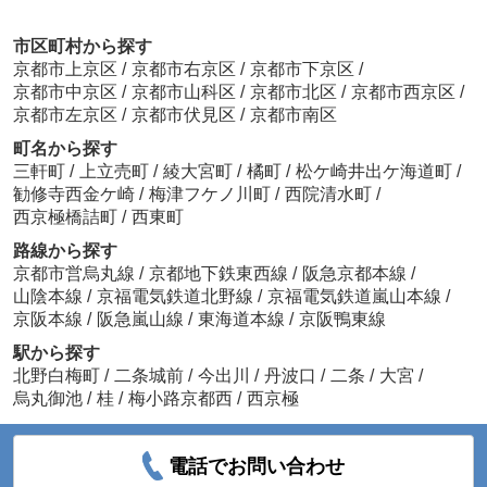
市区町村から探す
京都市上京区
/
京都市右京区
/
京都市下京区
/
京都市中京区
/
京都市山科区
/
京都市北区
/
京都市西京区
/
京都市左京区
/
京都市伏見区
/
京都市南区
町名から探す
三軒町
/
上立売町
/
綾大宮町
/
橘町
/
松ケ崎井出ケ海道町
/
勧修寺西金ケ崎
/
梅津フケノ川町
/
西院清水町
/
西京極橋詰町
/
西東町
路線から探す
京都市営烏丸線
/
京都地下鉄東西線
/
阪急京都本線
/
山陰本線
/
京福電気鉄道北野線
/
京福電気鉄道嵐山本線
/
京阪本線
/
阪急嵐山線
/
東海道本線
/
京阪鴨東線
駅から探す
北野白梅町
/
二条城前
/
今出川
/
丹波口
/
二条
/
大宮
/
烏丸御池
/
桂
/
梅小路京都西
/
西京極
電話でお問い合わせ