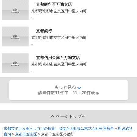
京都銀行百万遍支店
京都府京都市左京区田中里ノ内町
-
京都銀行
京都府京都市左京区田中里ノ内町
-
京都信用金庫百万遍支店
京都府京都市左京区田中里ノ内町
-
もっと見る
該当件数11件中
11
－
20
件表示
ページトップへ
京都市で一人暮らし向けの賃貸・収益企画販売は株式会社松岡商事
>
周辺施設
案内
>
京都市左京区
>
京都市左京区の銀行