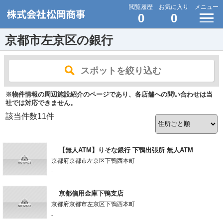
閲覧履歴
お気に入り
メニュー
0
0
京都市左京区の銀行
スポットを絞り込む
※物件情報の周辺施設紹介のページであり、各店舗への問い合わせは当
社では対応できません。
該当件数
11
件
【無人ATM】りそな銀行 下鴨出張所 無人ATM
京都府京都市左京区下鴨西本町
-
京都信用金庫下鴨支店
京都府京都市左京区下鴨西本町
-