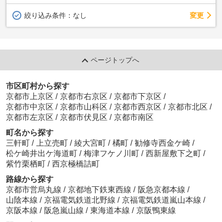
変更
絞り込み条件：
なし
ページトップへ
市区町村から探す
京都市上京区
/
京都市右京区
/
京都市下京区
/
京都市中京区
/
京都市山科区
/
京都市西京区
/
京都市北区
/
京都市左京区
/
京都市伏見区
/
京都市南区
町名から探す
三軒町
/
上立売町
/
綾大宮町
/
橘町
/
勧修寺西金ケ崎
/
松ケ崎井出ケ海道町
/
梅津フケノ川町
/
西新屋敷下之町
/
紫竹栗栖町
/
西京極橋詰町
路線から探す
京都市営烏丸線
/
京都地下鉄東西線
/
阪急京都本線
/
山陰本線
/
京福電気鉄道北野線
/
京福電気鉄道嵐山本線
/
京阪本線
/
阪急嵐山線
/
東海道本線
/
京阪鴨東線