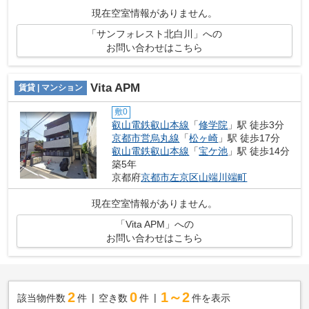
現在空室情報がありません。
「サンフォレスト北白川」への
お問い合わせはこちら
Vita APM
賃貸 | マンション
敷0
叡山電鉄叡山本線
「
修学院
」駅 徒歩3分
京都市営烏丸線
「
松ヶ崎
」駅 徒歩17分
叡山電鉄叡山本線
「
宝ケ池
」駅 徒歩14分
築5年
京都府
京都市左京区
山端川端町
現在空室情報がありません。
「Vita APM」への
お問い合わせはこちら
2
0
1～2
該当物件数
件
空き数
件
件を表示