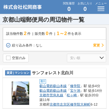
閲覧履歴
お気に入り
メニュー
0
0
京都山端郵便局の周辺物件一覧
2
0
1～2
該当物件数
件
販売数
件
件を表示
変更
絞り込み条件：
なし
空室のみ
サンフォレスト北白川
賃貸 | マンション
敷0
叡山電鉄叡山本線
「
修学院
」駅 徒歩4分
叡山電鉄叡山本線
「
宝ケ池
」駅 徒歩14分
京都市営烏丸線
「
松ヶ崎
」駅 徒歩20分
築11年
京都府
京都市左京区
修学院大林町
6-12