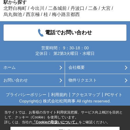
駅から探す
北野白梅町
/
今出川
/
二条城前
/
丹波口
/
二条
/
大宮
/
烏丸御池
/
西京極
/
桂
/
梅小路京都西
電話でお問い合わせ
営業時間：
9：30-18：00
定休日：
第2第3火曜日・水曜日
ホーム
会社概要
お問い合わせ
物件リクエスト
プライバシーポリシー
利用規約
アクセスマップ
PCサイト
Copyright(c) 株式会社松岡商事 All rights reserved.
当サイトでは、お客様の当サイト利用状況把握、サービス向上検討を目的と
して、クッキー（Cookie）を使用しています。
詳しくは、当社の
「Cookieの取扱いについて」
をご確認ください。