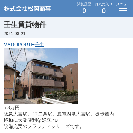
閲覧履歴
お気に入り
メニュー
0
0
壬生賃貸物件
2021-08-21
MADOPORTE壬生
5.8万円
阪急大宮駅、JR二条駅、嵐電四条大宮駅、徒歩圏内
移動に大変便利な好立地♪
設備充実のフラッティシリーズです。