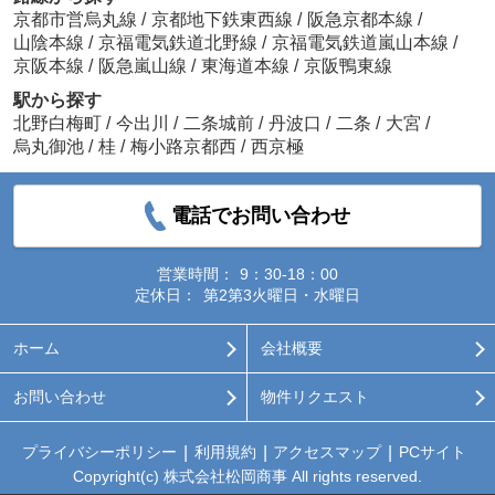
京都市営烏丸線
/
京都地下鉄東西線
/
阪急京都本線
/
山陰本線
/
京福電気鉄道北野線
/
京福電気鉄道嵐山本線
/
京阪本線
/
阪急嵐山線
/
東海道本線
/
京阪鴨東線
駅から探す
北野白梅町
/
今出川
/
二条城前
/
丹波口
/
二条
/
大宮
/
烏丸御池
/
桂
/
梅小路京都西
/
西京極
電話でお問い合わせ
営業時間：
9：30-18：00
定休日：
第2第3火曜日・水曜日
ホーム
会社概要
お問い合わせ
物件リクエスト
プライバシーポリシー
利用規約
アクセスマップ
PCサイト
Copyright(c) 株式会社松岡商事 All rights reserved.