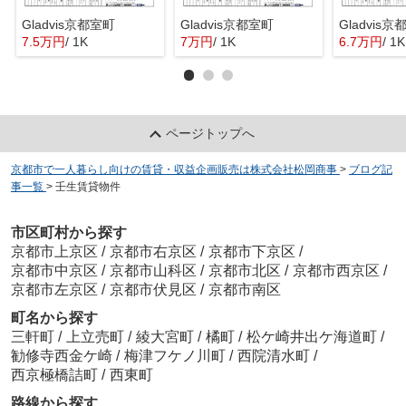
Gladvis京都室町
Gladvis京都室町
Gladvis
7.5万円
/ 1K
7万円
/ 1K
6.7万円
/ 1K
ページトップへ
京都市で一人暮らし向けの賃貸・収益企画販売は株式会社松岡商事
>
ブログ記
事一覧
>
壬生賃貸物件
市区町村から探す
京都市上京区
/
京都市右京区
/
京都市下京区
/
京都市中京区
/
京都市山科区
/
京都市北区
/
京都市西京区
/
京都市左京区
/
京都市伏見区
/
京都市南区
町名から探す
三軒町
/
上立売町
/
綾大宮町
/
橘町
/
松ケ崎井出ケ海道町
/
勧修寺西金ケ崎
/
梅津フケノ川町
/
西院清水町
/
西京極橋詰町
/
西東町
路線から探す