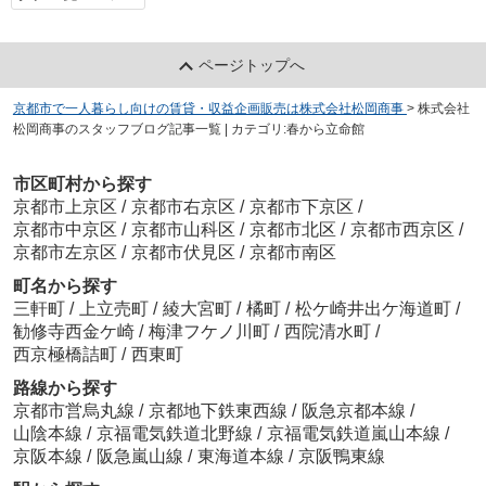
ページトップへ
京都市で一人暮らし向けの賃貸・収益企画販売は株式会社松岡商事
>
株式会社
松岡商事のスタッフブログ記事一覧 | カテゴリ:春から立命館
市区町村から探す
京都市上京区
/
京都市右京区
/
京都市下京区
/
京都市中京区
/
京都市山科区
/
京都市北区
/
京都市西京区
/
京都市左京区
/
京都市伏見区
/
京都市南区
町名から探す
三軒町
/
上立売町
/
綾大宮町
/
橘町
/
松ケ崎井出ケ海道町
/
勧修寺西金ケ崎
/
梅津フケノ川町
/
西院清水町
/
西京極橋詰町
/
西東町
路線から探す
京都市営烏丸線
/
京都地下鉄東西線
/
阪急京都本線
/
山陰本線
/
京福電気鉄道北野線
/
京福電気鉄道嵐山本線
/
京阪本線
/
阪急嵐山線
/
東海道本線
/
京阪鴨東線