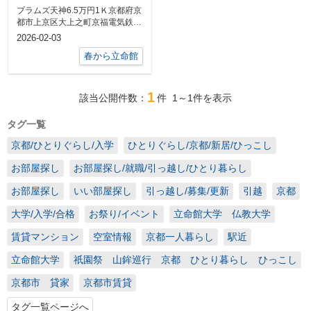
プラムズ天神6.5万円1Ｋ京都府京
都市上京区大上之町京福電気鉄道
北野線「北野白梅町」駅 徒...
2026-02-03
春から立命館
1
該当公開件数：
件
1～1
件を表示
タグ一覧
京都/ひとりぐらし/入学
ひとりぐらし/京都/新居/ひっこし
お部屋探し
お部屋探し/就職/引っ越し/ひとり暮らし
お部屋探し
いい部屋探し
引っ越し/募集/更新
引越
京都
大学/入学/合格
お祭り/イベント
立命館大学 仏教大学
賃貸マンション
空室情報
京都一人暮らし
駅近
立命館大学
祇園祭 山鉾巡行 京都 ひとり暮らし ひっこし
京都市 貸家
京都市賃貸
タグ一覧ページへ