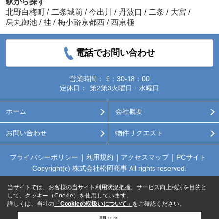
駅から探す
北野白梅町
/
二条城前
/
今出川
/
丹波口
/
二条
/
大宮
/
烏丸御池
/
桂
/
梅小路京都西
/
西京極
電話でお問い合わせ
営業時間：
9：30-18：00
定休日：
第2第3火曜日・水曜日
ホーム
会社概要
お問い合わせ
物件リクエスト
プライバシーポリシー
利用規約
アクセスマップ
PCサイト
Copyright(c) 株式会社松岡商事 All rights reserved.
当サイトでは、お客様の当サイト利用状況把握、サービス向上検討を目的と
して、クッキー（Cookie）を使用しています。
詳しくは、当社の
「Cookieの取扱いについて」
をご確認ください。