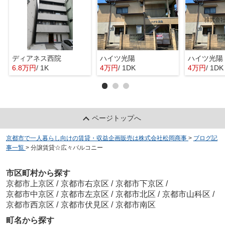
ディアネス西院
ハイツ光陽
ハイツ光陽
6.8万円
/ 1K
4万円
/ 1DK
4万円
/ 1DK
ページトップへ
京都市で一人暮らし向けの賃貸・収益企画販売は株式会社松岡商事
>
ブログ記
事一覧
>
分譲賃貸☆広々バルコニー
市区町村から探す
京都市上京区
/
京都市右京区
/
京都市下京区
/
京都市中京区
/
京都市左京区
/
京都市北区
/
京都市山科区
/
京都市西京区
/
京都市伏見区
/
京都市南区
町名から探す