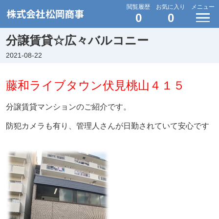
閲覧履歴
お気に入り
メニュー
0
0
分譲賃貸☆広々バルコニー
2021-08-22
藤和ライブタウン伏見桃山４１５
分譲賃貸マンションのご紹介です。
防犯カメラも有り、
管理人さんが日勤されていて安心です