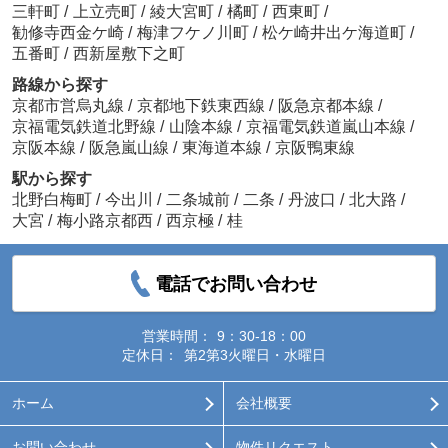
三軒町
/
上立売町
/
綾大宮町
/
橘町
/
西東町
/
勧修寺西金ケ崎
/
梅津フケノ川町
/
松ケ崎井出ケ海道町
/
五番町
/
西新屋敷下之町
路線から探す
京都市営烏丸線
/
京都地下鉄東西線
/
阪急京都本線
/
京福電気鉄道北野線
/
山陰本線
/
京福電気鉄道嵐山本線
/
京阪本線
/
阪急嵐山線
/
東海道本線
/
京阪鴨東線
駅から探す
北野白梅町
/
今出川
/
二条城前
/
二条
/
丹波口
/
北大路
/
大宮
/
梅小路京都西
/
西京極
/
桂
電話でお問い合わせ
営業時間：
9：30-18：00
定休日：
第2第3火曜日・水曜日
ホーム
会社概要
お問い合わせ
物件リクエスト